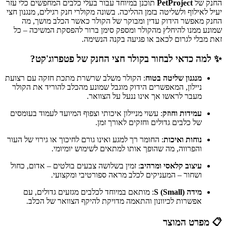
החנק של
PetProject
תוכנן במיוחד עבור בעלי כלבים המחפשים כלי עזר
יעיל לאילוף ולשליטה בזמן ההליכה. בשונה מקולרי חנק רגילים, מנגנון חצי
החנק מאפשר הידוק עדין ומבוקר של הקולר כאשר הכלב מושך, מה
שמונע ממנו להיחלץ מהקולר ומספק סימן ברור להפסקת המשיכה – כל
זאת מבלי לגרום לכאב או פגיעה בקנה הנשימה.
✨ למה כדאי לבחור בקולר חצי החנק של פטפרוג'קט?
מנגנון שליטה בטוח
: הקולר משלב שרשרת מתכת חזקה עם רצועת
ניילון, המאפשרים הידוק מוגבל שמונע מהכלב להוריד את הקולר
מעבר לראשו אך אינו ננעל על הצוואר.
עמידות וחוזק
: עשוי מניילון איכותי וצפוף המיועד לעמוד בעומסים
של כלבים גדולים וחזקים לאורך זמן.
נוחות ואיכות
: החומר רך למגע ואינו גורם לחיכוך או גירוי של העור
והפרווה, מה שהופך אותו למתאים לשימוש יומיומי.
עיצוב קלאסי ומרהיב
: זמין בשלושה צבעים בולטים – אדום, כחול
ושחור – המעניקים לכלב מראה ספורטיבי ומקצועי.
מידה S (Small)
: מותאם במיוחד לכלבים מגזעים גדולים, עם
אפשרות לכיוונון והתאמה מדויקת להיקף הצוואר של הכלב.
📋 מפרט המוצר