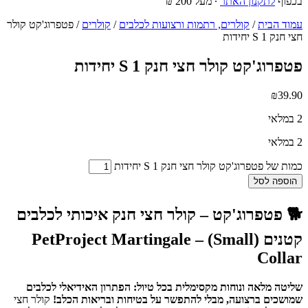
בכפוף
לתקנון האתר
∙ מעל 200 ₪
עמוד הבית
/
קולרים, רתמות ורצועות לכלבים
/
קולרים
/ פטפרוג'קט קולר
חצי חנק S 1 יחידות
פטפרוג'קט קולר חצי חנק S 1 יחידות
₪
39.90
2 במלאי
2 במלאי
כמות של פטפרוג'קט קולר חצי חנק S 1 יחידות
הוספה לסל
🐕 פטפרוג'קט – קולר חצי חנק איכותי לכלבים
קטנים (Small) – PetProject Martingale
Collar
שליטה מלאה ונוחות מקסימלית בכל טיול: הפתרון האידיאלי לכלבים
שמושכים ברצועה, מבלי להתפשר על בטיחות ובריאות הכלב!
קולר חצי