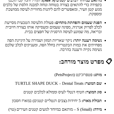
מותאם במיוחד לכלבים קטנים (Size S):
הגודל והמרקם תוכננו
בקפידה כדי להתאים בצורה בטוחה ונוחה למבנה הלסת של כלבים
מגזע קטן וזעיר, ומאפשרים להם ליהנות מחוויית לעיסה ממושכת
ומספקת.
הפגת שעמום והפחתת מתחים:
פעולת הלעיסה הטבעית מסייעת
לכלב לפרוק אנרגיה, מפיגה שעמום ומעסיקה אותו בצורה חיובית
ובריאה, מה שמונע לעיסה הרסנית של חפצים בבית.
נשימה רעננה יותר:
ניקוי שאריות המזון ושמירה על היגיינת הפה
מפחיתים את כמות הבקטריות בחלל הפה, ומעניקים לכלב שלכם
נשימה נקייה ורעננה בהרבה.
📋
מפרט מוצר מורחב:
מותג:
פטפרוג'קט (PetsProject)
שם המוצר:
TURTLE SHAPE DUCK – Dental Treats
סוג המוצר:
חטיף דנטלי לעיס וממולא לכלבים קטנים
תכולת מארז:
5 יחידות (צבים דנטליים קטנים) במארז חסכון
מידה:
S (Small) – מותאם במיוחד לגזעים קטנים וזעירים (טוי)