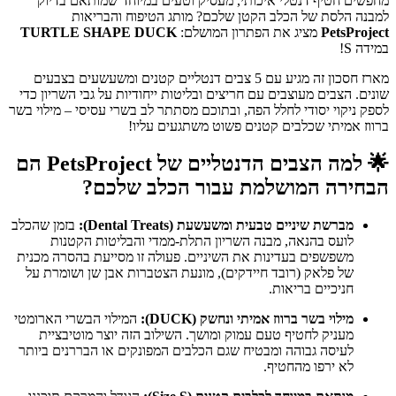
מחפשים חטיף דנטלי איכותי, מעסיק וטעים במיוחד שמותאם בדיוק
למבנה הלסת של הכלב הקטן שלכם? מותג הטיפוח והבריאות
PetsProject
מציג את הפתרון המושלם:
TURTLE SHAPE DUCK
במידה S!
מארז חסכון זה מגיע עם 5 צבים דנטליים קטנים ומשעשעים בצבעים
שונים. הצבים מעוצבים עם חריצים ובליטות ייחודיות על גבי השריון כדי
לספק ניקוי יסודי לחלל הפה, ובתוכם מסתתר לב בשרי עסיסי – מילוי בשר
ברווז אמיתי שכלבים קטנים פשוט משתגעים עליו!
🌟
למה הצבים הדנטליים של PetsProject הם
הבחירה המושלמת עבור הכלב שלכם?
מברשת שיניים טבעית ומשעשעת (Dental Treats):
בזמן שהכלב
לועס בהנאה, מבנה השריון התלת-ממדי והבליטות הקטנות
משפשפים בעדינות את השיניים. פעולה זו מסייעת בהסרה מכנית
של פלאק (רובד חיידקים), מונעת הצטברות אבן שן ושומרת על
חניכיים בריאות.
מילוי בשר ברווז אמיתי ונחשק (DUCK):
המילוי הבשרי הארומטי
מעניק לחטיף טעם עמוק ומושך. השילוב הזה יוצר מוטיבציית
לעיסה גבוהה ומבטיח שגם הכלבים המפונקים או הבררנים ביותר
לא ירפו מהחטיף.