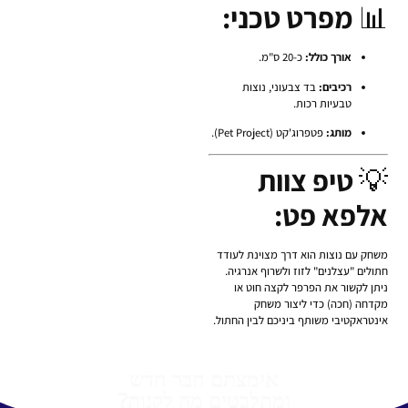
📊
מפרט טכני:
אורך כולל:
כ-20 ס"מ.
רכיבים:
בד צבעוני, נוצות
טבעיות רכות.
מותג:
פטפרוג'קט (Pet Project).
💡
טיפ צוות
אלפא פט:
משחק עם נוצות הוא דרך מצוינת לעודד
חתולים "עצלנים" לזוז ולשרוף אנרגיה.
ניתן לקשור את הפרפר לקצה חוט או
מקדחה (חכה) כדי ליצור משחק
אינטראקטיבי משותף ביניכם לבין החתול.
אימצתם חבר חדש
ומתלבטים מה לקנות?