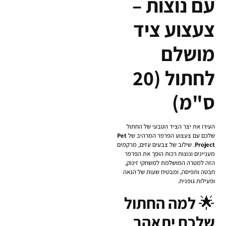
עם נוצות –
צעצוע ציד
מושלם
לחתול (20
ס"מ)
העירו את יצר הציד הטבעי של החתול
שלכם עם צעצוע הפרפר המרהיב של
Pet
Project
. שילוב של צבעים עזים, מרקמים
מעניינים ונוצות רכות הופך את הפרפר
הזה למטרה המושלמת למשחקי זינוק,
חבטה ותפיסה, ומבטיח שעות של הנאה
ופעילות גופנית.
🌟
למה החתול
שלכם יתאהב