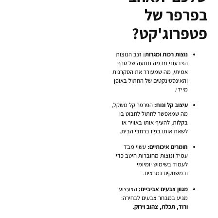
בפרפר של
פטפרוג'קט?
נוצות רכות ומגרות:
זנב הנוצות
הצבעוני מדמה תנועה של טרף
אמיתי, מה שמעורר את הסקרנות
והאינסטינקטים של החתול באופן
מיידי.
עיצוב קל ונוח:
הפרפר קל משקל,
מה שמאפשר לחתול לחבוט בו
בקלות, להעיף אותו באוויר או
לשאת אותו בפיו ברחבי הבית.
חומרים איכותיים:
עשוי מבד
עמיד ונוצות מחוברות היטב כדי
לעמוד בשימוש יומיומי
ובמשחקים נמרצים.
מגוון צבעים אביביים:
הצעצוע
מגיע במבחר צבעים לבחירה:
ורוד, תכלת, צהוב וירוק
.