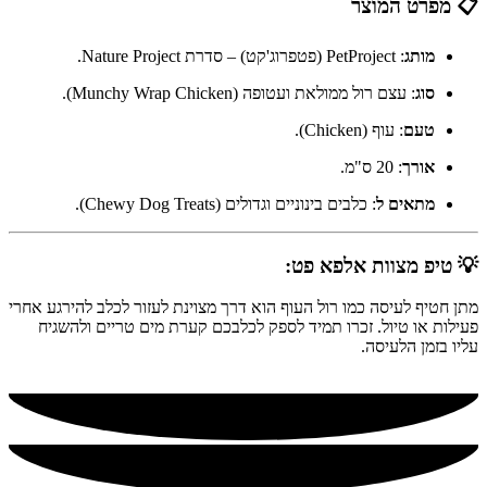
📋 מפרט המוצר
מותג
: PetProject (פטפרוג'קט) – סדרת Nature Project.
סוג
: עצם רול ממולאת ועטופה (Munchy Wrap Chicken).
טעם
: עוף (Chicken).
אורך
: 20 ס"מ.
מתאים ל
: כלבים בינוניים וגדולים (Chewy Dog Treats).
💡 טיפ מצוות אלפא פט:
מתן חטיף לעיסה כמו רול העוף הוא דרך מצוינת לעזור לכלב להירגע אחרי
פעילות או טיול. זכרו תמיד לספק לכלבכם קערת מים טריים ולהשגיח
עליו בזמן הלעיסה.