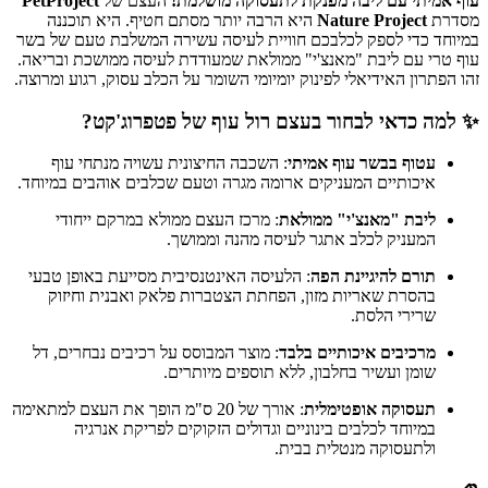
עוף אמיתי עם ליבה מפנקת לתעסוקה מושלמת!
העצם של
PetProject
מסדרת
Nature Project
היא הרבה יותר מסתם חטיף. היא תוכננה
במיוחד כדי לספק לכלבכם חוויית לעיסה עשירה המשלבת טעם של בשר
עוף טרי עם ליבת "מאנצ'י" ממולאת שמעודדת לעיסה ממושכת ובריאה.
זהו הפתרון האידיאלי לפינוק יומיומי השומר על הכלב עסוק, רגוע ומרוצה.
✨ למה כדאי לבחור בעצם רול עוף של פטפרוג'קט?
עטוף בבשר עוף אמיתי
: השכבה החיצונית עשויה מנתחי עוף
איכותיים המעניקים ארומה מגרה וטעם שכלבים אוהבים במיוחד.
ליבת "מאנצ'י" ממולאת
: מרכז העצם ממולא במרקם ייחודי
המעניק לכלב אתגר לעיסה מהנה וממושך.
תורם להיגיינת הפה
: הלעיסה האינטנסיבית מסייעת באופן טבעי
בהסרת שאריות מזון, הפחתת הצטברות פלאק ואבנית וחיזוק
שרירי הלסת.
מרכיבים איכותיים בלבד
: מוצר המבוסס על רכיבים נבחרים, דל
שומן ועשיר בחלבון, ללא תוספים מיותרים.
תעסוקה אופטימלית
: אורך של 20 ס"מ הופך את העצם למתאימה
במיוחד לכלבים בינוניים וגדולים הזקוקים לפריקת אנרגיה
ולתעסוקה מנטלית בבית.