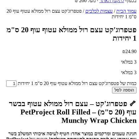
בכפוף
לתקנון האתר
∙ מעל 200 ₪
עמוד הבית
/
עצמות לכלבים
/ פטפרוג'קט עצם רול ממולא עטוף עוף 20
ס"מ 1 יחידות
פטפרוג'קט עצם רול ממולא עטוף עוף 20 ס"מ
1 יחידות
₪
24.90
3 במלאי
3 במלאי
כמות של פטפרוג'קט עצם רול ממולא עטוף עוף 20 ס"מ 1 יחידות
הוספה לסל
🦴 פטפרוג'קט – עצם רול ממולא עטוף בבשר
עוף (20 ס"מ) – PetProject Roll Filled
Munchy Wrap Chicken
חגיגת טעמים ומרקמים במוצר אחד: חטיף לעיסה איכותי המשלב בשר