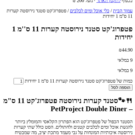
בכפוף
לתקנון האתר
∙ מעל 200 ₪
עמוד הבית
/
כלי אוכל ומים לכלבים
/ פטפרוג'קט סטנד נירוסטה קערות
11 ס''מ 1 יחידות
פטפרוג'קט סטנד נירוסטה קערות 11 ס''מ 1
יחידות
₪
44.90
9 במלאי
9 במלאי
כמות של פטפרוג'קט סטנד נירוסטה קערות 11 ס''מ 1 יחידות
הוספה לסל
🍴🐾סטנד קערות נירוסטה פטפרוג'קט 11 ס"מ
– PetProject Double Diner
הסטנד הכפול של פטפרוג'קט הוא הפתרון הקלאסי והמומלץ ביותר
להגשת אוכל ומים לכלבים קטנים ולחתולים. הסט כולל שתי קערות
נירוסטה איכותיות המונחות על גבי מעמד מתכת יציב, מה שמבטיח