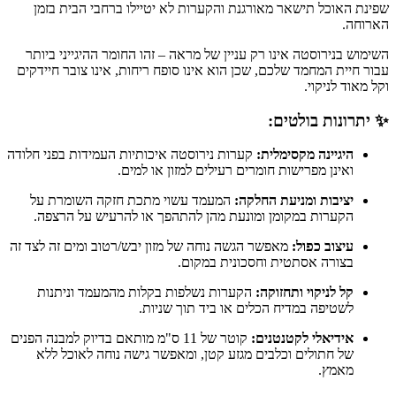
שפינת האוכל תישאר מאורגנת והקערות לא יטיילו ברחבי הבית בזמן
הארוחה.
השימוש בנירוסטה אינו רק עניין של מראה – זהו החומר ההיגייני ביותר
עבור חיית המחמד שלכם, שכן הוא אינו סופח ריחות, אינו צובר חיידקים
וקל מאוד לניקוי.
✨ יתרונות בולטים:
היגיינה מקסימלית:
קערות נירוסטה איכותיות העמידות בפני חלודה
ואינן מפרישות חומרים רעילים למזון או למים.
יציבות ומניעת החלקה:
המעמד עשוי מתכת חזקה השומרת על
הקערות במקומן ומונעת מהן להתהפך או להרעיש על הרצפה.
עיצוב כפול:
מאפשר הגשה נוחה של מזון יבש/רטוב ומים זה לצד זה
בצורה אסתטית וחסכונית במקום.
קל לניקוי ותחזוקה:
הקערות נשלפות בקלות מהמעמד וניתנות
לשטיפה במדיח הכלים או ביד תוך שניות.
אידיאלי לקטנטנים:
קוטר של 11 ס"מ מותאם בדיוק למבנה הפנים
של חתולים וכלבים מגזע קטן, ומאפשר גישה נוחה לאוכל ללא
מאמץ.