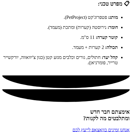
📋 מפרט טכני:
מותג:
פטפרוג'קט (PetProject).
חומר:
נירוסטה (קערות) ומתכת (מעמד).
קוטר קערה:
11 ס"מ.
תכולה:
2 קערות + מעמד.
קהל יעד:
חתולים, גורים וכלבים מגזע קטן (כגון צ'יוואווה, יורקשייר
טרייר, פומרניאן).
אימצתם חבר חדש
ומתלבטים מה לקנות?
אנחנו זמינים בוואצאפ לייעץ לכם