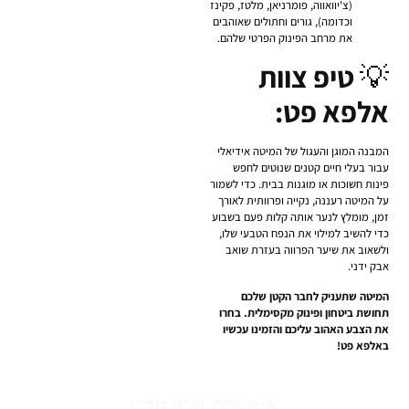
(צ'יוואווה, פומרניאן, מלטז, פקינז
וכדומה), גורים וחתולים שאוהבים
את מרחב הפינוק הפרטי שלהם.
💡
טיפ צוות
אלפא פט:
המבנה המוגן והעגול של המיטה אידיאלי
עבור בעלי חיים קטנים שנוטים לחפש
פינות חשוכות או מוגנות בבית. כדי לשמור
על המיטה רעננה, נקייה ופרוותית לאורך
זמן, מומלץ לנער אותה קלות פעם בשבוע
כדי להשיב למילוי את הנפח הטבעי שלו,
ולשאוב את שיער הפרווה בעזרת שואב
אבק ידני.
המיטה שתעניק לחבר הקטן שלכם
תחושת ביטחון ופינוק מקסימלית. בחרו
את הצבע האהוב עליכם והזמינו עכשיו
באלפא פט!
אימצתם חבר חדש