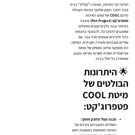
הפינה הכי חמימה, מוגנת ו-"קולית" בבית
עבור החבר הקטן שלכם! המיטה העגולה
מדגם
COOL
של מותג האיכות
פטפרוג'קט (Pet Project)
עוצבה
במיוחד עבור כלבים קטנים וחתולים
שאוהבים להתכרבל, להצטנף בתנוחת
כדור ולהרגיש עטופים מכל עבר. עם
שוליים מוגבהים ותפירה יוקרתית, המיטה
הזו מספקת שילוב מושלם של נוחות
אורתופדית חסרת פשרות ומראה מעצב
שמשדרג כל חלל בבית.
🌟
היתרונות
הבולטים של
מיטת COOL
פטפרוג'קט:
מבנה עגול מחבק ותומך:
השוליים המוגבהים והרכים של
המיטה משמשים כמשענת ראש