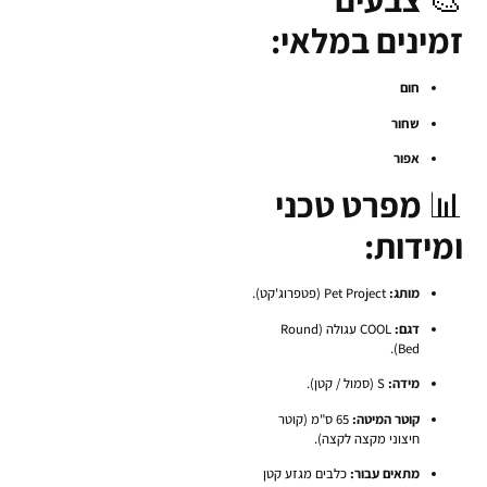
זמינים במלאי:
חום
שחור
אפור
📊
מפרט טכני
ומידות:
מותג:
Pet Project (פטפרוג'קט).
דגם:
COOL עגולה (Round
Bed).
מידה:
S (סמול / קטן).
קוטר המיטה:
65 ס"מ (קוטר
חיצוני מקצה לקצה).
מתאים עבור:
כלבים מגזע קטן