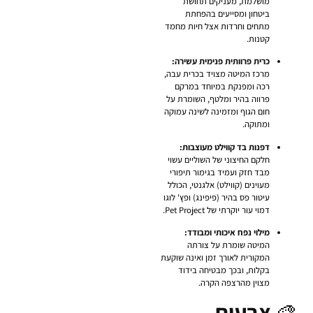
מושלמת, מעניקים תחושת
ביטחון ומסייעים בהפחתת
מתחים וחרדות אצל חיות מחמד
קטנות.
כרית פרוותית פנימית עשירה:
מרכז המיטה מצויד בכרית עבה,
רכה ומפנקת במיוחד במרקם
פרווה בהיר ומלטף, השומרת על
חום הגוף ומזמינה לשינה עמוקה
ומתוקה.
דפנות בד קווילט מעוצבות:
חלקם החיצוני של השוליים עשוי
מבד חזק ועמיד בגימור תיפורי
מעוינים (קווילט) אלגנטי, הכולל
עיטור פס בהיר (פיפינג) ופץ' לוגו
דמוי עור יוקרתי של Pet Project.
מילוי נפח איכותי ומבודד:
המיטה שומרת על צורתה
המקורית לאורך זמן ואינה שוקעת
בקלות, ובכך מבטיחה בידוד
מצוין מהרצפה הקרה.
🎨
צבעים