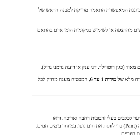
ווננת המאפשרת התאמה מדויקת למבנה הראש של
צים מהרצפה או לשימוש במקומות הומי אדם בהתאם
וד (כגון רוטווילר, דני ענק או רועה גרמני גדול).
וח מלא של
מידות 1 עד 6
, המבטיח מענה מדויק לכל
המידה היא השלב החשוב ביותר. מחסום במידה 6 מיועד לכלבים בעלי זרבובית רחבה וארוכה. ודאו
שהמחסום יושב בצורה המאפשרת לכלב לפתוח מעט את הפה (Pant) כדי לווסת את חום גופו, במיוחד בימים חמים.
חיוביים.