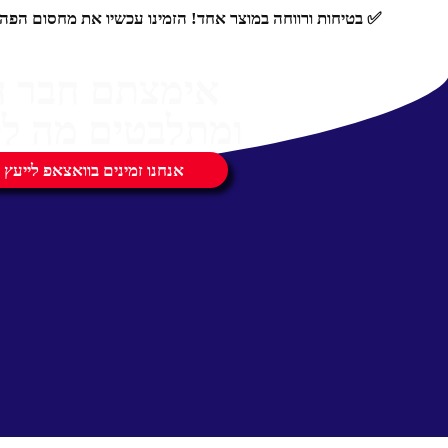
✅ בטיחות ורווחה במוצר אחד! הזמינו עכשיו את מחסום הפה Good To Go במידה 6 ותיהנו מטיול שקט ובטוח
אימצתם חבר 
ומתלבטים מה לק
אנחנו זמינים בוואצאפ לייעץ 