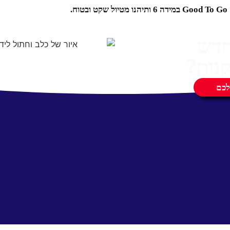
.
חדש
נות?
לכם