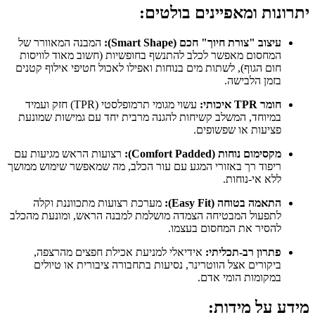
יתרונות ומאפיינים בולטים:
עיצוב "צורת חיוך" חכם (Smart Shape):
המבנה המאוורר של
המחסום מאפשר לכלב להתנשף בחופשיות (חשוב מאוד לוויסות
חום הגוף), לשתות מים בנוחות ואפילו לאכול חטיפי אילוף קטנים
בזמן הלבישה.
חומר TPR איכותי:
עשוי מגומי תרמופלסטי (TPR) חזק ועמיד
במיוחד, המשלב קשיחות להגנה מרבית יחד עם גמישות שמונעת
פציעות או שפשופים.
מקסימום נוחות (Comfort Padded):
רצועות הראש מגיעות עם
ריפוד רך באזורי המגע עם עור הכלב, מה שמאפשר שימוש ממושך
ללא אי-נוחות.
התאמה בטוחה (Easy Fit):
מערכת רצועות מתכווננת וקלה
לתפעול המבטיחה הצמדה מושלמת למבנה הראש, ומונעת מהכלב
להסיר את המחסום בעצמו.
פתרון רב-תכליתי:
אידיאלי למניעת אכילת חפצים מהרצפה,
ביקורים אצל הווטרינר, נסיעות בתחבורה ציבורית או טיולים
במקומות הומי אדם.
מידע על מידות: