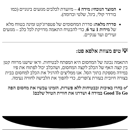
המוצר הנוכחי:
מידה 4
– מיועדת לכלבים מגזעים בינוניים (כמו
בורדר קולי, ביגל, שלטי וכדומה).
סדרה מלאה:
סדרת המחסומים של פטפרוג'קט זמינה בטווח מלא
של
מידות 1 עד 6
, כדי להבטיח התאמה מדויקת לכל כלב – מגזעים
זעירים ועד ענקיים.
💡 טיפ מצוות אלפא פט:
התאמה נכונה של המחסום היא המפתח לבטיחות. ודאו שישנו מרווח קטן
בין קצה האף של הכלב לקצה המחסום, ושהכלב יכול לפתוח את פיו
במידה מספקת בתוך הסל. אנו ממליצים להרגיל את הכלב למחסום בבית
בצורה חיובית בעזרת צ'ופרים, כדי להפוך את הלבישה לחוויה נעימה.
✅ בחרו באיכות ובבטיחות ללא פשרות. הזמינו עכשיו את מחסום הפה
Good To Go במידה 4 ושדרגו את חוויית הטיול שלכם!