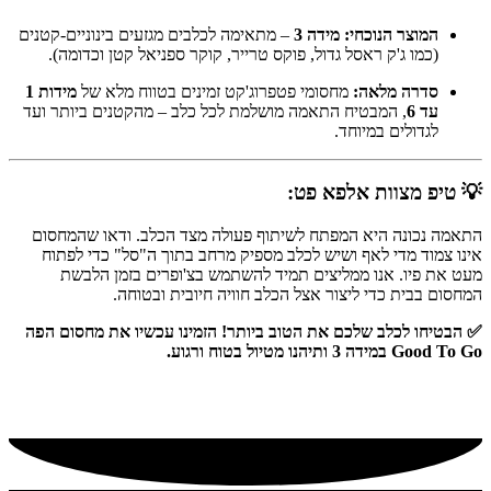
המוצר הנוכחי:
מידה 3
– מתאימה לכלבים מגזעים בינוניים-קטנים
(כמו ג'ק ראסל גדול, פוקס טרייר, קוקר ספניאל קטן וכדומה).
סדרה מלאה:
מחסומי פטפרוג'קט זמינים בטווח מלא של
מידות 1
עד 6
, המבטיח התאמה מושלמת לכל כלב – מהקטנים ביותר ועד
לגדולים במיוחד.
💡 טיפ מצוות אלפא פט:
התאמה נכונה היא המפתח לשיתוף פעולה מצד הכלב. ודאו שהמחסום
אינו צמוד מדי לאף ושיש לכלב מספיק מרחב בתוך ה"סל" כדי לפתוח
מעט את פיו. אנו ממליצים תמיד להשתמש בצ'ופרים בזמן הלבשת
המחסום בבית כדי ליצור אצל הכלב חוויה חיובית ובטוחה.
✅ הבטיחו לכלב שלכם את הטוב ביותר! הזמינו עכשיו את מחסום הפה
Good To Go במידה 3 ותיהנו מטיול בטוח ורגוע.