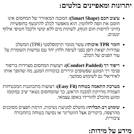
יתרונות ומאפיינים בולטים:
עיצוב חכם (Smart Shape):
המבנה המאוורר של המחסום אינו
חוסם את הפה לחלוטין. הוא מאפשר לכלב להתנשף בחופשיות
(חיוני לוויסות חום הגוף), לשתות מים ללא קושי ולקבל חטיפי אילוף
קטנים.
חומר TPR איכותי:
עשוי מגומי תרמופלסטי (TPR) המשלב
עמידות יוצאת דופן בפני לעיסה ולחץ יחד עם גמישות השומרת על
עור הפנים של הכלב.
ריפוד רך (Comfort Padded):
רצועות המחסום מצוידות בריפוד
פנימי רך המונע שפשופים וגירויים בנקודות המגע, מה שהופך אותו
לאידיאלי גם לשימוש ממושך.
מערכת התאמה בטוחה (Easy Fit):
רצועות מתכווננות המבטיחות
הצמדה מדויקת למבנה הראש, כך שהמחסום נשאר יציב במקומו
ומונע מהכלב להורידו באופן עצמאי.
שימוש רב-תכליתי:
מושלם למניעת נשיכות, הרמת חפצים מסוכנים
מהרצפה, ביקורים אצל הווטרינר או נסיעה בטוחה בתחבורה
ציבורית.
מידע על מידות: