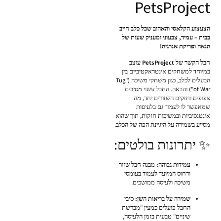
PetsProject
הצעצוע הקלאסי והאהוב שכל כלב חייב
בבית – עמיד, צבעוני ומעניק שעות של
הנאה ופריקת אנרגיה!
חבל הקשר של
PetsProject
עוצב
במיוחד למשחקים אינטראקטיביים בין
הבעלים לכלב, כגון משחקי משיכה ("Tug
of War") והבאה. החבל עשוי מסיבים
צפופים וחזקים השזורים יחד, מה
שמאפשר לו לעמוד גם בלעיסות
אינטנסיביות ובמשיכות חזקות, תוך שהוא
מסייע בשמירה על היגיינת הפה של הכלב.
✨ יתרונות בולטים:
עמידות גבוהה:
מבנה חבל שזור
ודחוס המיועד לעמוד בעומסי
משיכה ולעיסה ממושכים.
שמירה על בריאות השן:
סיבי
החבל פועלים כמעין "מברשת
שיניים" טבעית בזמן הלעיסה,