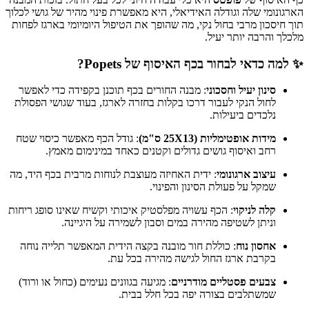
הארגונומי שלה וגודלה האידיאלי, היא מאפשרת פינוי מהיר של גושי לכלוך
תוך חיסכון מרבי בחול נקי, מה שהופך את הטיפול היומיומי בארגז לפחות
מלכלך והרבה יותר יעיל.
✨ למה כדאי לבחור בכף האיסוף של Popets?
סינון יעיל וחסכוני
: מבנה החורים בכף תוכנן בקפידה כדי לאפשר
לחול הנקי לעבור דרכו בקלות בחזרה לארגז, בעוד שגושי הפסולת
נלכדים ביעילות.
מידות אופטימליות (25X13 ס"מ)
: גודל הכף מאפשר כיסוי שטח
רחב ואיסוף גושים גדולים וקטנים כאחד במינימום מאמץ.
עיצוב ארגונומי
: ידית האחיזה מעוצבת לנוחות מרבית בכף היד, מה
שמקל על פעולת הסינון והפינוי.
קלה לניקוי
: הכף עשויה מפלסטיק איכותי וקשיח שאינו סופג ריחות
וניתן לשטיפה מהירה במים וסבון לשמירה על היגיינה.
אחסון נוח
: כוללת חור מובנה בקצה הידית המאפשר תלייה נוחה
בקרבת ארגז החול לגישה מהירה בכל עת.
צבעים פסטליים מודרניים
: מגיעה בגוונים נעימים (כחול או ורוד)
שמשתלבים בצורה יפה בכל חלל בבית.