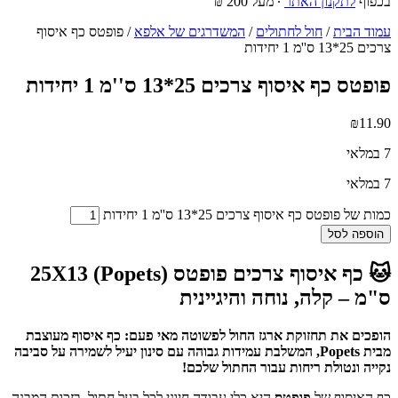
בכפוף
לתקנון האתר
∙ מעל 200 ₪
עמוד הבית
/
חול לחתולים
/
המשדרגים של אלפא
/ פופטס כף איסוף
צרכים 25*13 ס''מ 1 יחידות
פופטס כף איסוף צרכים 25*13 ס''מ 1 יחידות
₪
11.90
7 במלאי
7 במלאי
כמות של פופטס כף איסוף צרכים 25*13 ס''מ 1 יחידות
הוספה לסל
🐱 כף איסוף צרכים פופטס (Popets) 25X13
ס"מ – קלה, נוחה והיגיינית
הופכים את תחזוקת ארגז החול לפשוטה מאי פעם: כף איסוף מעוצבת
מבית Popets, המשלבת עמידות גבוהה עם סינון יעיל לשמירה על סביבה
נקייה ונטולת ריחות עבור החתול שלכם!
כף האיסוף של
פופטס
היא כלי עבודה חיוני לכל בעל חתול. בזכות המבנה