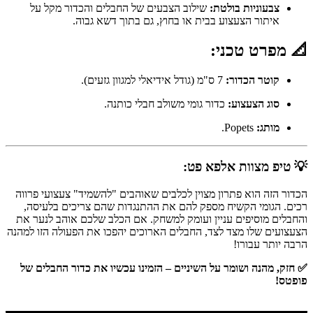
צבעוניות בולטת:
שילוב הצבעים של החבלים והכדור מקל על
איתור הצעצוע בבית או בחוץ, גם בתוך דשא גבוה.
📐 מפרט טכני:
קוטר הכדור:
7 ס"מ (גודל אידיאלי למגוון גזעים).
סוג הצעצוע:
כדור גומי משולב חבלי כותנה.
מותג:
Popets.
💡 טיפ מצוות אלפא פט:
הכדור הזה הוא פתרון מצוין לכלבים שאוהבים "להשמיד" צעצועי פרווה
רכים. הגומי הקשיח מספק להם את ההתנגדות שהם צריכים בלעיסה,
והחבלים מוסיפים עניין ועומק למשחק. אם הכלב שלכם אוהב לנער את
הצעצועים שלו מצד לצד, החבלים הארוכים יהפכו את הפעולה הזו למהנה
הרבה יותר עבורו!
✅ חזק, מהנה ושומר על השיניים – הזמינו עכשיו את כדור החבלים של
פופטס!