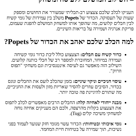
העניקו לכלב שלכם צעצוע רב-תכליתי שמעורר את החושים ומספק
שעות של תעסוקה. הכדור של
Popets
משלב בין עמידות של גומי קשיח
לבין חבלים קלועים, מה שהופך אותו למשחק המושלם להפגת שעמום,
פריקת אנרגיה ושמירה על בריאות השיניים.
למה הכלב שלכם יאהב את הכדור של Popets?
כדור קשיח עם חבלים:
הצעצוע כולל ליבת כדור גומי קשיחה
ועמידה במיוחד, המחוברת למספר רב של חבלי כותנה קלועים.
השילוב הזה מאפשר גם לעיסה אינטנסיבית וגם משחקי "תפוס
וזרוק".
עיסוי חניכיים וניקוי שיניים:
בזמן שהכלב לועס את החבלים ונוגס
בכדור, הסיבים עוזרים להסיר שאריות מזון ולעסות את החניכיים,
מה שתורם להיגיינת פה טובה יותר.
מבנה ייחודי לאחיזה קלה:
החבלים הרבים מאפשרים לכלב לתפוס
את הצעצוע בקלות מהרצפה, ולכם הם מעניקים אחיזה נוחה
למשחקי משיכה קלים (Tug).
גומי איכותי ובטיחותי:
הכדור עשוי מגומי חזק שנועד לעמוד בפני
נשיכות, תוך שמירה על בטיחות חיית המחמד.