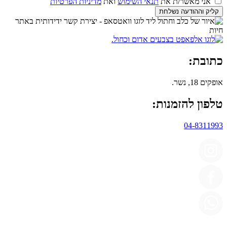
אני מאשר/ת את
תנאי השימוש
ואת
מדיניות הפרטיות
קליק וההודעה נשלחת
כתובת:
אופקים 18, נשר.
טלפון להזמנות:
04-8311993