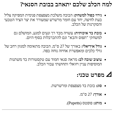
למה הכלב שלכם יתאהב בבובת הסנאי?
גירוי כפול למשחק:
הבובה משלבת מצפצפת פנימית המפיקה צליל
בעת לחיצה, יחד עם חומר מרשרש שמעורר את יצר הציד הטבעי
והסקרנות של הכלב.
בובת בד איכותית:
עשויה מבד רך ונעים למגע, המושלם גם
למשחקי "תפוס והבא" וגם להתכרבלות בסוף היום.
גודל אידיאלי:
באורך של 27 ס"מ, הבובה מתאימה למגוון רחב של
גדלי כלבים ומאפשרת אחיזה נוחה בפה.
עיצוב שובה לב:
מראה סנאי חמוד עם טקסטורות בד משתנות
המוסיפות עניין ויזואלי ותחושתי עבור הכלב.
📐 מפרט טכני:
סוג:
בובת בד מצפצפת ומרשרשת.
אורך:
27 ס"מ.
מותג:
פופטס (Pupetts).