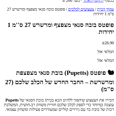
בכפוף
לתקנון האתר
∙ מעל 200 ₪
עמוד הבית
/
צעצועים לכלבים
/ פופטס בובה סנאי מצפצף ומרשרש 27
ס''מ 1 יחידות
פופטס בובה סנאי מצפצף ומרשרש 27 ס''מ 1
יחידות
₪
26.90
המלאי אזל
המלאי אזל
🐿️ פופטס (Pupetts) בובת סנאי מצפצפת
ומרשרשת – החבר החדש של הכלב שלכם (27
ס"מ)
הכירו את הצעצוע שיהפוך ללהיט הבא בבית! בובת הסנאי של
Pupetts
עוצבה במיוחד כדי לספק לכלב שלכם חוויית משחק רב-חושית, המשלבת
רכות של בובת בד עם גירויים קוליים שמעודדים פעילות ומשחק עצמאי.