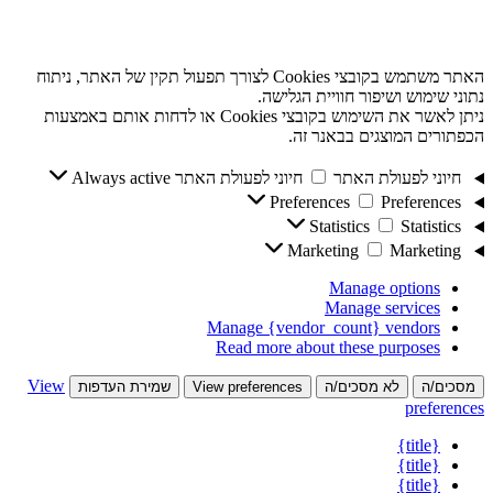
האתר משתמש בקובצי Cookies לצורך תפעול תקין של האתר, ניתוח
נתוני שימוש ושיפור חוויית הגלישה.
ניתן לאשר את השימוש בקובצי Cookies או לדחות אותם באמצעות
הכפתורים המוצגים בבאנר זה.
חיוני לפעולת האתר
חיוני לפעולת האתר
Always active
Preferences
Preferences
Statistics
Statistics
Marketing
Marketing
Manage options
Manage services
Manage {vendor_count} vendors
Read more about these purposes
View
מסכים/ה
לא מסכים/ה
View preferences
שמירת העדפות
preferences
{title}
{title}
{title}