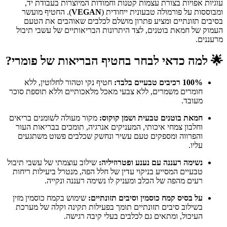
עוגיות אפויות בצורת עצמות קטנות וחמודות המיוצרות בעבודת יד,
ומבוססות על פורמולה טבעונית ייחודית (
VEGAN
). החטיף מועשר
בסיבים תזונתיים ומציע פתרון מושלם לכלבים שאוהבים את הטעם
העמוק של חמאת בוטנים, לצד היתרונות הבריאותיים של עשבי תיבול
מרעננים.
🌟
למה כדאי לבחר בחטיף הבריאות של פומרי?
100% רכיבים טבעיים בלבד:
חטיף נקי וטהור לחלוטין, ללא
חומרים משמרים, ללא צבעי מאכל מלאכותיים וללא תוספת סוכר
מעובד.
חמאת בוטנים טבעית ושמן קוקוס:
מקור מעולה לשומנים בריאים
וחלבון צמחי איכותי, המעניקים אנרגיה, תומכים בבריאות העור
והפרווה ומספקים טעם עשיר ונחשק שכלבים פשוט משתגעים
עליו.
נשימה רעננה עם נענע ופטרוזיליה:
שילוב עוצמתי של עשבי תיבול
טבעיים המסייע בניקוי עדין של חלל הפה, מנטרל ביעילות ריחות
רעים מהפה של הכלב ומעניק לו נשימה רעננה ונקייה.
על בסיס קמח כוסמין וסיבים תזונתיים:
שימוש בקמח כוסמין מזין
בשילוב סיבים תזונתיים תומך בפעילות תקינה וקלה של מערכת
העיכול, ומתאים גם לכלבים בעלי קיבה רגישה.