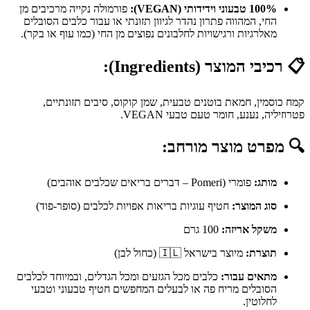
100% טבעוני וידידותי (VEGAN):
פורמולה נקייה מרכיבים מן
החי, המהווה פתרון נהדר לגיוון תזונתי או עבור כלבים הסובלים
מאלרגיות ורגישויות לחלבונים נפוצים מן החי (כמו עוף או בקר).
📋
רכיבי המוצר (Ingredients):
קמח כוסמין, חמאת בוטנים טבעית, שמן קוקוס, סיבים תזונתיים,
פטרוזיליה, נענע, חומר טעם טבעי VEGAN.
🔍
מפרט מוצר מורחב:
מותג:
פומרי (Pomeri – דברים בריאים שכלבים אוהבים)
סוג המוצר:
חטיף עוגיות בריאות אפויות לכלבים (סופר-פוד)
משקל אריזה:
100 גרם
תוצרת:
מיוצר בישראל 🇮🇱 (כחול לבן)
מתאים עבור:
כלבים מכל הגזעים ומכל הגדלים, ובמיוחד לכלבים
הסובלים מריח פה או לבעלים המחפשים חטיף טבעוני וטבעי
לחלוטין.