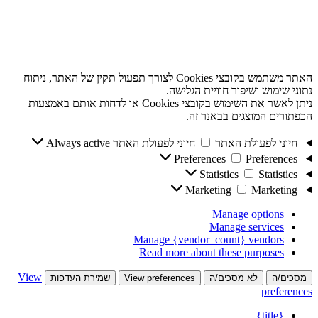
האתר משתמש בקובצי Cookies לצורך תפעול תקין של האתר, ניתוח
נתוני שימוש ושיפור חוויית הגלישה.
ניתן לאשר את השימוש בקובצי Cookies או לדחות אותם באמצעות
הכפתורים המוצגים בבאנר זה.
חיוני לפעולת האתר
חיוני לפעולת האתר
Always active
Preferences
Preferences
Statistics
Statistics
Marketing
Marketing
Manage options
Manage services
Manage {vendor_count} vendors
Read more about these purposes
View
מסכים/ה
לא מסכים/ה
View preferences
שמירת העדפות
preferences
{title}