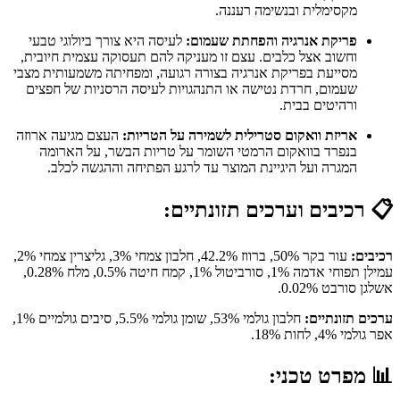
מקסימלית ובנשימה רעננה.
פריקת אנרגיה והפחתת שעמום:
לעיסה היא צורך ביולוגי טבעי
וחשוב אצל כלבים. עצם זו מעניקה להם תעסוקה עצמית חיובית,
מסייעת בפריקת אנרגיה בצורה רגועה, ומפחיתה משמעותית מצבי
שעמום, חרדת נטישה או התנהגויות לעיסה הרסניות של חפצים
ורהיטים בבית.
אריזת וואקום סטרילית לשמירה על הטריות:
העצם מגיעה ארוזה
בנפרד בוואקום הרמטי השומר על טריות הבשר, על הארומה
המגרה ועל היגיינת המוצר עד לרגע הפתיחה וההגשה לכלב.
📋
רכיבים וערכים תזונתיים:
רכיבים:
עור בקר 50%, ברווז 42.2%, חלבון צמחי 3%, גליצרין צמחי 2%,
עמילן תפוחי אדמה 1%, סורביטול 1%, קמח חיטה 0.5%, מלח 0.28%,
אשלגן סורבט 0.02%.
ערכים תזונתיים:
חלבון גולמי 53%, שומן גולמי 5.5%, סיבים גולמיים 1%,
אפר גולמי 4%, לחות 18%.
📊
מפרט טכני: