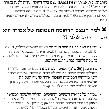
מותג האיכות
אמיתי (AMITAY)
! עצם בקר דחוסה, נקייה ולבנה באורך
מסיבי של 26 ס"מ, העטופה כולה בשכבה נדיבה ועשירה של בשר ברווז
אמיתי ומשובח. מדובר בשילוב המנצח שבין חוויית לעיסה קשוחה
ומאתגרת לבין טעם בשרי עמוק וממכר שכלבים פשוט לא יכולים לעמוד
בפניו.
🌟
למה העצם הדחוסה העטופה של אמיתי היא
הבחירה המושלמת?
עטיפת בשר ברווז אמיתי ואיכותי:
בשונה מעצמות רגילות, העצם
הזו עטופה בשכבת בשר ברווז עסיסי וריחני המכסה אותה מקצה
לקצה. בשר הברווז מעניק גירוי טעם מיידי ומניע את הכלב להתחיל
בלעיסה נלהבת כבר מהרגע הראשון.
מידת ענק (26 ס"מ) ללעיסה ממושכת:
העצם הדחוסה מיוצרת
בתהליך הידוק קפדני המעניק לה דחיסות גבוהה ועמידות יוצאת
דופן. מידותיה המסיביות הופכות אותה לחטיף תעסוקה
אולטימטיבי המחזיק מעמד שעות על גבי שעות, ומספק פתרון
מושלם לכלבים שאוהבים ללעוס קשוח.
שמירה על בריאות השיניים והחניכיים:
תהליך הלעיסה הממושך
של העצם הדחוסה משמש כ"מברשת שיניים טבעית". הוא מסייע
באופן אקטיבי בהסרת שכבת הפלאק (אבן שן), מונע הצטברות
לכלוך, מעסה את החניכיים ומסייע בשמירה על היגיינת פה