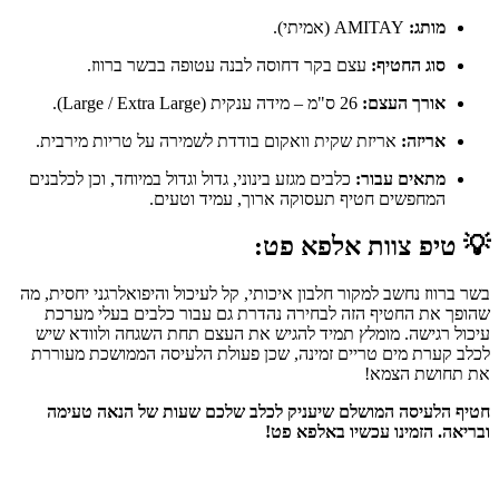
מותג:
AMITAY (אמיתי).
סוג החטיף:
עצם בקר דחוסה לבנה עטופה בבשר ברווז.
אורך העצם:
26 ס"מ – מידה ענקית (Large / Extra Large).
אריזה:
אריזת שקית וואקום בודדת לשמירה על טריות מירבית.
מתאים עבור:
כלבים מגזע בינוני, גדול וגדול במיוחד, וכן לכלבנים
המחפשים חטיף תעסוקה ארוך, עמיד וטעים.
💡
טיפ צוות אלפא פט:
בשר ברווז נחשב למקור חלבון איכותי, קל לעיכול והיפואלרגני יחסית, מה
שהופך את החטיף הזה לבחירה נהדרת גם עבור כלבים בעלי מערכת
עיכול רגישה. מומלץ תמיד להגיש את העצם תחת השגחה ולוודא שיש
לכלב קערת מים טריים זמינה, שכן פעולת הלעיסה הממושכת מעוררת
את תחושת הצמא!
חטיף הלעיסה המושלם שיעניק לכלב שלכם שעות של הנאה טעימה
ובריאה. הזמינו עכשיו באלפא פט!