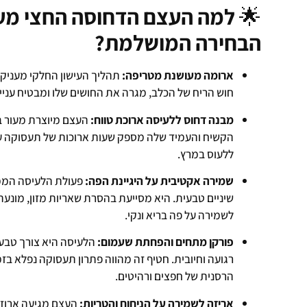
🌟
למה העצם הדחוסה החצי מעו
הבחירה המושלמת?
ארומה מעושנת מטריפה:
תהליך העישון החלקי מעניק ל
חוש הריח של הכלב, מגרה את החושים שלו ומבטיח עניין
מבנה דחוס ללעיסה ארוכת טווח:
העצם מיוצרת מעור ב
הקשיח והעמיד שלה מספק שעות ארוכות של תעסוקה עצ
ללעוס במרץ.
שמירה אקטיבית על היגיינת הפה:
פעולת הלעיסה הממ
שיניים טבעית. היא מסייעת בהסרת שאריות מזון, מונע
לשמירה על פה בריא ונקי.
פורקן מתחים והפחתת שעמום:
הלעיסה היא צורך טבעי 
רגועה וחיובית. חטיף זה מהווה פתרון תעסוקה נפלא בז
הרסנית של חפצים ורהיטים.
אריזה לשמירה על הניחוח והטריות:
העצם מגיעה ארוז