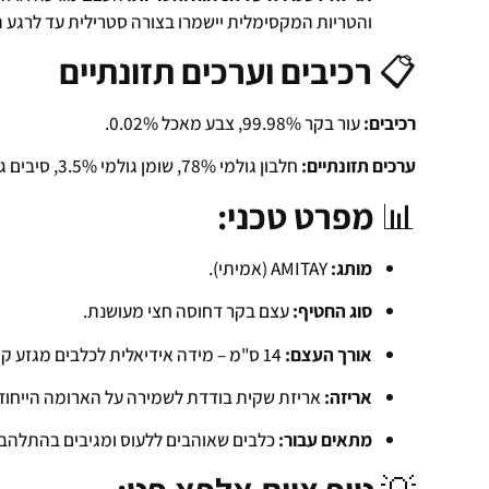
והטריות המקסימלית יישמרו בצורה סטרילית עד לרגע 
📋
רכיבים וערכים תזונתיים
רכיבים:
עור בקר 99.98%, צבע מאכל 0.02%.
ערכים תזונתיים:
חלבון גולמי 78%, שומן גולמי 3.5%, סיבים גולמיים 1%, אפר גולמי 3.5%, לחות 18%.
📊
מפרט טכני:
מותג:
AMITAY (אמיתי).
סוג החטיף:
עצם בקר דחוסה חצי מעושנת.
אורך העצם:
14 ס"מ – מידה אידיאלית לכלבים מגזע קטן-בינוני ובינוני.
אריזה:
אריזת שקית בודדת לשמירה על הארומה הייחוד
מתאים עבור:
כלבים שאוהבים ללעוס ומגיבים בהתלהבו