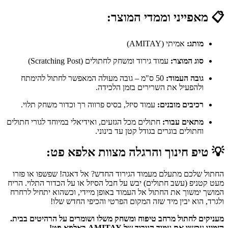
📋 מאפייני וממדי המוצר:
מותג:
אמיתי (AMITAY)
סוג המוצר:
עמוד גירוד ומשחק לחתולים (Scratching Post)
גובה העמוד:
50 ס"מ – גובה מעולה המאפשר לחתול להימתח
ולהפעיל את השרירים בזמן הלכידה.
רכיבים מובנים:
עמוד סיזל, בסיס פרווה רך וכדור משחק תלוי.
מתאים עבור:
חתולים מכל הגזעים, ואידיאלי במיוחד לגורי חתולים
וחתולים בוגרים בגודל קטן עד בינוני.
💡
טיפ חינוך והרגלה מצוות אלפא פט:
החתול שלכם מתעלם מעמוד הגירוד החדש? אל דאגה! שפשפו או פזרו
מעט קטניפ (עשב חתולים) יבש על חבל הסיזל או על הכדור התלוי. הריח
המושך ימשוך את החתול אל העמוד באופן מיידי, וכשהוא יתחיל לרחרח
ולגרד, הוא יבין מיד שזה המקום הפרטי והכיפי החדש שלו!
מעניקים לחתול מרחב טיפוח ומשחק משלו ושומרים על הרהיטים בבית.
הזמינו עכשיו את עמוד הגירוד של AMITAY באלפא פט!