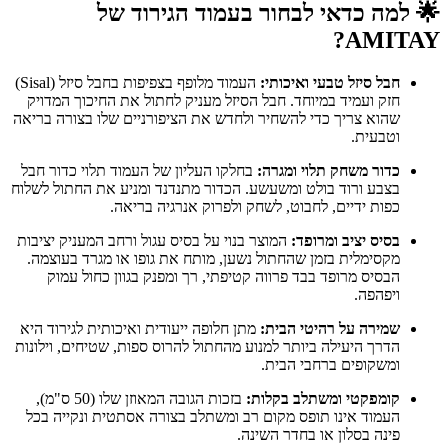
🌟 למה כדאי לבחור בעמוד הגירוד של
AMITAY?
חבל סיזל טבעי ואיכותי:
העמוד מלופף בצפיפות בחבל סיזל (Sisal)
חזק ועמיד במיוחד. חבל הסיזל מעניק לחתול את החיכוך המדויק
שהוא צריך כדי להשחיר ולחדש את הציפורניים שלו בצורה בריאה
וטבעית.
כדור משחק תלוי ומגרה:
בחלקו העליון של העמוד תלוי כדור חבל
בצבע ורוד בולט ומשעשע. הכדור מתנדנד ומניע את החתול לשלוח
כפות ידיים, לחבוט, לשחק ולפרוק אנרגיה בריאה.
בסיס יציב ומרופד:
המוצר בנוי על בסיס עגול ורחב המעניק יציבות
מקסימלית בזמן שהחתול נשען, מותח את גופו או מגרד בעוצמה.
הבסיס מרופד בבד פרווה קטיפתי, רך ומפנק בגוון כחול עמוק
ויפהפה.
שמירה על רהיטי הבית:
מתן חלופה ייעודית ואיכותית לגירוד היא
הדרך היעילה ביותר למנוע מהחתול להרוס ספות, שטיחים, וילונות
ומשקופים ברחבי הבית.
קומפקטי ומשתלב בקלות:
בזכות הגובה המאוזן שלו (50 ס"מ),
העמוד אינו תופס מקום רב ומשתלב בצורה אסתטית ונקייה בכל
פינה בסלון או בחדר השינה.