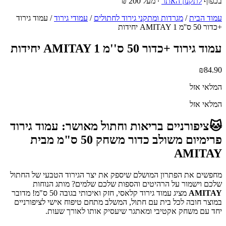
בכפוף
לתקנון האתר
∙ מעל 200 ₪
עמוד הבית
/
מגרדות ומתקני גירוד לחתולים
/
עמודי גירוד
/ עמוד גירוד
+כדור 50 ס''מ AMITAY 1 יחידות
עמוד גירוד +כדור 50 ס''מ AMITAY 1 יחידות
₪
84.90
המלאי אזל
המלאי אזל
🐱ציפורניים בריאות וחתול מאושר: עמוד גירוד
פרימיום משולב כדור משחק 50 ס"מ מבית
AMITAY
מחפשים את הפתרון המושלם שיספק את יצר הגירוד הטבעי של החתול
שלכם וישמור על הרהיטים והספות שלכם שלמים? מותג הנוחות
AMITAY
מציג עמוד גירוד קלאסי, חזק ואיכותי בגובה 50 ס"מ! מדובר
במוצר חובה לכל בית עם חתול, המשלב מתחם טיפוח אישי לציפורניים
יחד עם משחק אקטיבי ומאתגר שיעסיק אותו לאורך שעות.