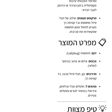
ומרופד המבטיח יציבות
מקסימלית בזמן הגירוד או הזינוק
לעבר הכדור.
מרקמים מגוונים
: שילוב של חבל
סיזל מחוספס ובד קטיפה רך
מעניק לחתול מגוון תחושות
שמעשירות את סביבתו.
📋 מפרט המוצר
דגם
: חיפושית (Ladybug).
צבעים
: אדום או צהוב (בכפוף
למלאי).
מרכיבים
: עץ, חבל סיזל טבעי, בד
קטיפה רך.
מתאים ל
: חתולים מכל הגילאים,
אידיאלי במיוחד לגורים וחתולים
צעירים.
💡 טיפ מצוות