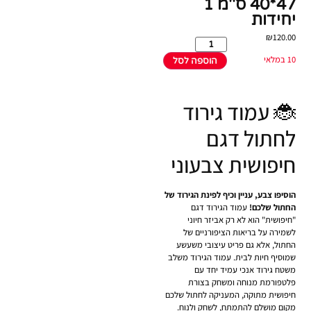
47*40 ס''מ 1
יחידות
₪
120.00
10 במלאי
הוספה לסל
🐞 עמוד גירוד
לחתול דגם
חיפושית צבעוני
הוסיפו צבע, עניין וכיף לפינת הגירוד של
החתול שלכם!
עמוד הגירוד דגם
"חיפושית" הוא לא רק אביזר חיוני
לשמירה על בריאות הציפורניים של
החתול, אלא גם פריט עיצובי משעשע
שמוסיף חיות לבית. עמוד הגירוד משלב
משטח גירוד אנכי עמיד יחד עם
פלטפורמת מנוחה ומשחק בצורת
חיפושית מתוקה, המעניקה לחתול שלכם
מקום מושלם להתמתח, לשחק ולנוח.