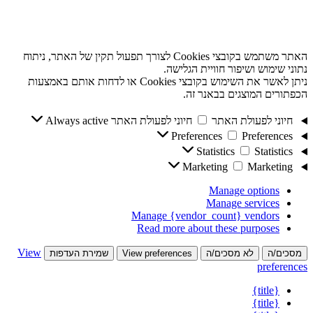
האתר משתמש בקובצי Cookies לצורך תפעול תקין של האתר, ניתוח
נתוני שימוש ושיפור חוויית הגלישה.
ניתן לאשר את השימוש בקובצי Cookies או לדחות אותם באמצעות
הכפתורים המוצגים בבאנר זה.
חיוני לפעולת האתר
חיוני לפעולת האתר
Always active
Preferences
Preferences
Statistics
Statistics
Marketing
Marketing
Manage options
Manage services
Manage {vendor_count} vendors
Read more about these purposes
View
מסכים/ה
לא מסכים/ה
View preferences
שמירת העדפות
preferences
{title}
{title}