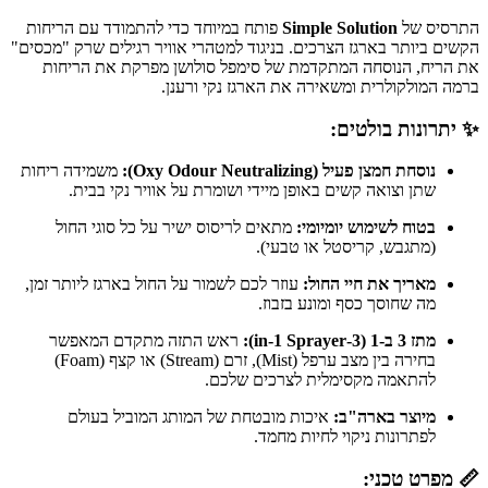
התרסיס של
Simple Solution
פותח במיוחד כדי להתמודד עם הריחות
הקשים ביותר בארגז הצרכים. בניגוד למטהרי אוויר רגילים שרק "מכסים"
את הריח, הנוסחה המתקדמת של סימפל סולושן מפרקת את הריחות
ברמה המולקולרית ומשאירה את הארגז נקי ורענן.
✨ יתרונות בולטים:
נוסחת חמצן פעיל (Oxy Odour Neutralizing):
משמידה ריחות
שתן וצואה קשים באופן מיידי ושומרת על אוויר נקי בבית.
בטוח לשימוש יומיומי:
מתאים לריסוס ישיר על כל סוגי החול
(מתגבש, קריסטל או טבעי).
מאריך את חיי החול:
עוזר לכם לשמור על החול בארגז ליותר זמן,
מה שחוסך כסף ומונע בזבוז.
מתז 3 ב-1 (3-in-1 Sprayer):
ראש התזה מתקדם המאפשר
בחירה בין מצב ערפל (Mist), זרם (Stream) או קצף (Foam)
להתאמה מקסימלית לצרכים שלכם.
מיוצר בארה"ב:
איכות מובטחת של המותג המוביל בעולם
לפתרונות ניקוי לחיות מחמד.
📏 מפרט טכני: