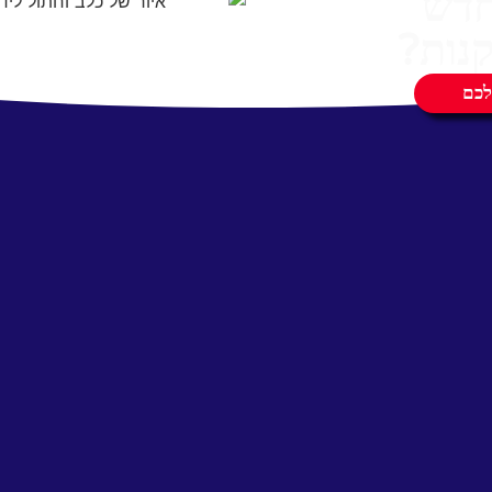
חדש
נות?
לכם