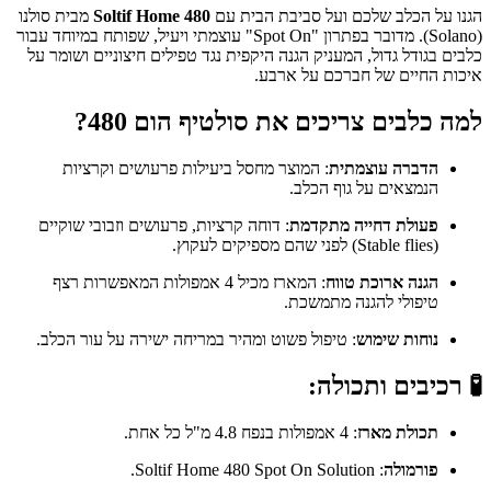
הגנו על הכלב שלכם ועל סביבת הבית עם
Soltif Home 480
מבית סולנו
(Solano). מדובר בפתרון "Spot On" עוצמתי ויעיל, שפותח במיוחד עבור
כלבים בגודל גדול, המעניק הגנה היקפית נגד טפילים חיצוניים ושומר על
איכות החיים של חברכם על ארבע.
למה כלבים צריכים את סולטיף הום 480?
הדברה עוצמתית
: המוצר מחסל ביעילות פרעושים וקרציות
הנמצאים על גוף הכלב.
פעולת דחייה מתקדמת
: דוחה קרציות, פרעושים וזבובי שוקיים
(Stable flies) לפני שהם מספיקים לעקוץ.
הגנה ארוכת טווח
: המארז מכיל 4 אמפולות המאפשרות רצף
טיפולי להגנה מתמשכת.
נוחות שימוש
: טיפול פשוט ומהיר במריחה ישירה על עור הכלב.
🧪 רכיבים ותכולה:
תכולת מארז
: 4 אמפולות בנפח 4.8 מ"ל כל אחת.
פורמולה
: Soltif Home 480 Spot On Solution.