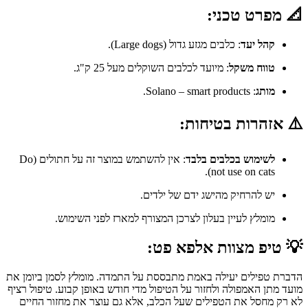
📐 מפרט טכני:
קהל יעד
: כלבים מגזע גדול (Large dogs).
טווח משקל
: מיועד לכלבים השוקלים מעל 25 ק"ג.
מותג
: Solano – smart products.
⚠️ אזהרות בטיחות:
לשימוש בכלבים בלבד
: אין להשתמש במוצר זה על חתולים (Do
not use on cats).
יש להרחיק מהישג ידם של ילדים.
מומלץ לעיין בעלון לצרכן המצורף למארז לפני השימוש.
💡 טיפ מצוות אלפא פט:
הדברת טפילים יעילה באמת מתבססת על התמדה. מומלץ לסמן ביומן את
מועד מתן האמפולה ולחזור על הטיפול מדי חודש באופן קבוע. טיפול רציף
לא רק מחסל את הטפילים שעל הכלב, אלא גם עוצר את מחזור החיים