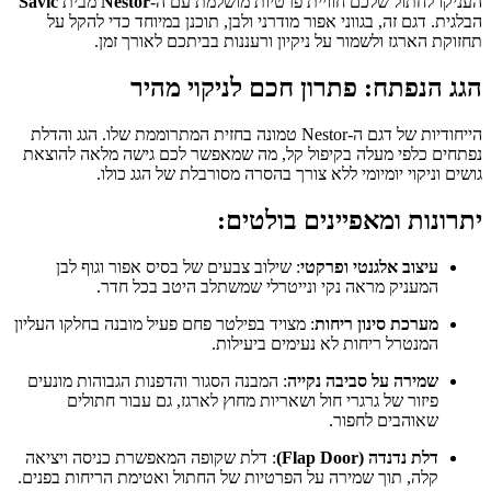
העניקו לחתול שלכם חוויית פרטיות מושלמת עם ה-
Nestor
מבית
Savic
הבלגית. דגם זה, בגווני אפור מודרני ולבן, תוכנן במיוחד כדי להקל על
תחזוקת הארגז ולשמור על ניקיון ורעננות בביתכם לאורך זמן.
הגג הנפתח: פתרון חכם לניקוי מהיר
הייחודיות של דגם ה-Nestor טמונה בחזית המתרוממת שלו. הגג והדלת
נפתחים כלפי מעלה בקיפול קל, מה שמאפשר לכם גישה מלאה להוצאת
גושים וניקוי יומיומי ללא צורך בהסרה מסורבלת של הגג כולו.
יתרונות ומאפיינים בולטים:
עיצוב אלגנטי ופרקטי
: שילוב צבעים של בסיס אפור וגוף לבן
המעניק מראה נקי ונייטרלי שמשתלב היטב בכל חדר.
מערכת סינון ריחות
: מצויד בפילטר פחם פעיל מובנה בחלקו העליון
המנטרל ריחות לא נעימים ביעילות.
שמירה על סביבה נקייה
: המבנה הסגור והדפנות הגבוהות מונעים
פיזור של גרגרי חול ושאריות מחוץ לארגז, גם עבור חתולים
שאוהבים לחפור.
דלת נדנדה (Flap Door)
: דלת שקופה המאפשרת כניסה ויציאה
קלה, תוך שמירה על הפרטיות של החתול ואטימת הריחות בפנים.