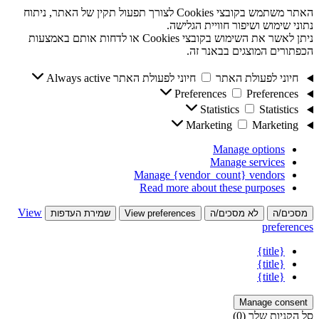
האתר משתמש בקובצי Cookies לצורך תפעול תקין של האתר, ניתוח
נתוני שימוש ושיפור חוויית הגלישה.
ניתן לאשר את השימוש בקובצי Cookies או לדחות אותם באמצעות
הכפתורים המוצגים בבאנר זה.
חיוני לפעולת האתר
חיוני לפעולת האתר
Always active
Preferences
Preferences
Statistics
Statistics
Marketing
Marketing
Manage options
Manage services
Manage {vendor_count} vendors
Read more about these purposes
View
מסכים/ה
לא מסכים/ה
View preferences
שמירת העדפות
preferences
{title}
{title}
{title}
Manage consent
סל הקניות שלך
(0)