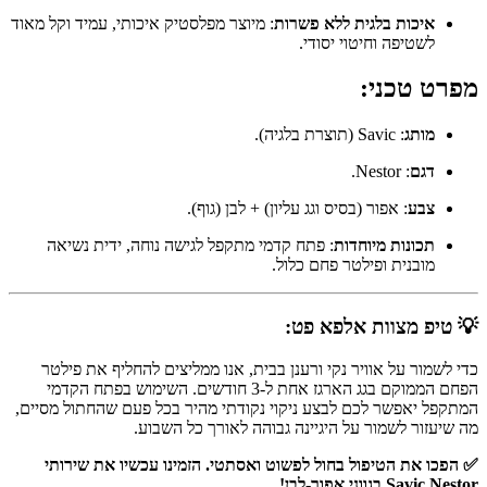
איכות בלגית ללא פשרות
: מיוצר מפלסטיק איכותי, עמיד וקל מאוד
לשטיפה וחיטוי יסודי.
מפרט טכני:
מותג
: Savic (תוצרת בלגיה).
דגם
: Nestor.
צבע
: אפור (בסיס וגג עליון) + לבן (גוף).
תכונות מיוחדות
: פתח קדמי מתקפל לגישה נוחה, ידית נשיאה
מובנית ופילטר פחם כלול.
💡 טיפ מצוות אלפא פט:
כדי לשמור על אוויר נקי ורענן בבית, אנו ממליצים להחליף את פילטר
הפחם הממוקם בגג הארגז אחת ל-3 חודשים. השימוש בפתח הקדמי
המתקפל יאפשר לכם לבצע ניקוי נקודתי מהיר בכל פעם שהחתול מסיים,
מה שיעזור לשמור על היגיינה גבוהה לאורך כל השבוע.
✅ הפכו את הטיפול בחול לפשוט ואסתטי. הזמינו עכשיו את שירותי
Savic Nestor בגווני אפור-לבן!