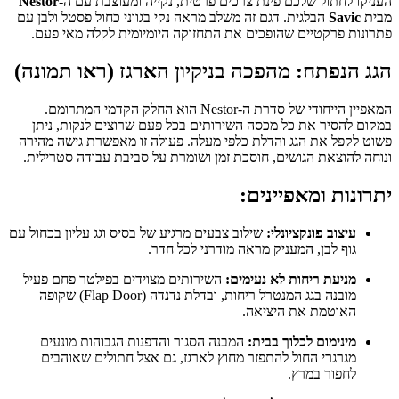
העניקו לחתול שלכם פינת צרכים פרטית, נקייה ומעוצבת עם ה-
Nestor
מבית
Savic
הבלגית. דגם זה משלב מראה נקי בגווני כחול פסטל ולבן עם
פתרונות פרקטיים שהופכים את התחזוקה היומיומית לקלה מאי פעם.
הגג הנפתח: מהפכה בניקיון הארגז (ראו תמונה)
המאפיין הייחודי של סדרת ה-Nestor הוא החלק הקדמי המתרומם.
במקום להסיר את כל מכסה השירותים בכל פעם שרוצים לנקות, ניתן
פשוט לקפל את הגג והדלת כלפי מעלה. פעולה זו מאפשרת גישה מהירה
ונוחה להוצאת הגושים, חוסכת זמן ושומרת על סביבת עבודה סטרילית.
יתרונות ומאפיינים:
עיצוב פונקציונלי:
שילוב צבעים מרגיע של בסיס וגג עליון בכחול עם
גוף לבן, המעניק מראה מודרני לכל חדר.
מניעת ריחות לא נעימים:
השירותים מצוידים בפילטר פחם פעיל
מובנה בגג המנטרל ריחות, ובדלת נדנדה (Flap Door) שקופה
האוטמת את היציאה.
מינימום לכלוך בבית:
המבנה הסגור והדפנות הגבוהות מונעים
מגרגרי החול להתפזר מחוץ לארגז, גם אצל חתולים שאוהבים
לחפור במרץ.