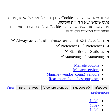
האתר משתמש בקובצי Cookies לצורך תפעול תקין של האתר, ניתוח
נתוני שימוש ושיפור חוויית הגלישה.
ניתן לאשר את השימוש בקובצי Cookies או לדחות אותם באמצעות
הכפתורים המוצגים בבאנר זה.
חיוני לפעולת האתר
חיוני לפעולת האתר
Always active
Preferences
Preferences
Statistics
Statistics
Marketing
Marketing
Manage options
Manage services
Manage {vendor_count} vendors
Read more about these purposes
View
מסכים/ה
לא מסכים/ה
View preferences
שמירת העדפות
preferences
{title}
{title}
{title}