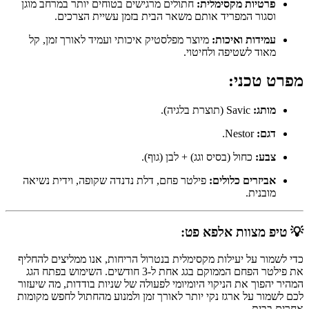
פרטיות מקסימלית:
חתולים מרגישים בטוחים יותר במרחב מוגן
וסגור המפריד אותם משאר הבית בזמן עשיית הצרכים.
עמידות ואיכות:
מיוצר מפלסטיק איכותי ועמיד לאורך זמן, קל
מאוד לשטיפה ולחיטוי.
מפרט טכני:
מותג:
Savic (תוצרת בלגיה).
דגם:
Nestor.
צבע:
כחול (בסיס וגג) + לבן (גוף).
אביזרים כלולים:
פילטר פחם, דלת נדנדה שקופה, וידית נשיאה
מובנית.
💡 טיפ מצוות אלפא פט:
כדי לשמור על יעילות מקסימלית בנטרול הריחות, אנו ממליצים להחליף
את פילטר הפחם הממוקם בגג אחת ל-3 חודשים. השימוש בפתח הגג
המהיר יהפוך את הניקוי היומיומי לפעולה של שניות בודדות, מה שיעזור
לכם לשמור על ארגז נקי יותר לאורך זמן ולמנוע מהחתול לחפש מקומות
אחרים בבית.