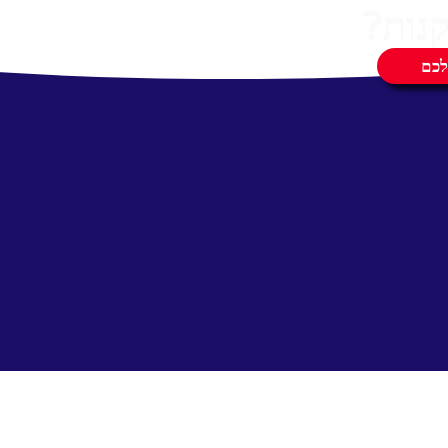
נות?
לכם