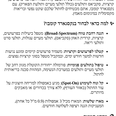
קרציות, סקביאס ותולעים (כולל תולעי מעיים ותולעת הפארק). עם
נקסגארד קומבו, אתם מבטיחים לחתול שלכם שקט נפשי ובריאות
מקסימלית במינימום מאמץ.
✨ למה כדאי לבחור בנקסגארד קומבו?
הגנה רחבת טווח (Broad-Spectrum)
: מטפל ביעילות בפרעושים,
קרציות, קרדית האוזן (סקביאס), תולעי מעיים עגולות, תולעי סרט
ותולעי ריאה.
קטלני לפרעושים וקרציות
: משמיד פרעושים קיימים ומונע נגיעות
חדשות למשך חודש ימים, ובמקביל מטפל בסוגי קרציות נפוצים.
טיפול בתולעים פנימיות
: פורמולה ייחודית הקוטלת מגוון רחב של
תולעי מעיים ותולעים במערכת הנשימה, המהוות סכנה בריאותית
לחתול.
קל ונוח לשימוש (Spot-On)
: מגיע כאמפולה למריחה חיצונית על
עור החתול (באזור העורף), ללא צורך בכדורים או מאבקים
מיותרים.
מארז שלשות
: המארז מכיל 3 אמפולות (0.9 מ"ל כל אחת),
המעניקות הגנה רציפה לשלושה חודשים.