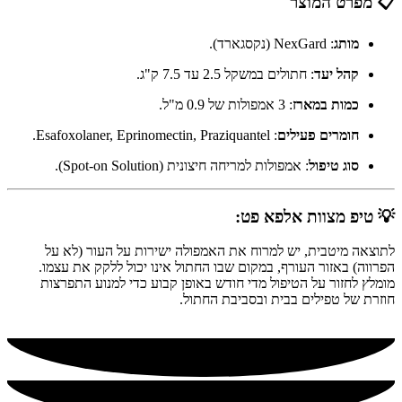
📋 מפרט המוצר
מותג
: NexGard (נקסגארד).
קהל יעד
: חתולים במשקל 2.5 עד 7.5 ק"ג.
כמות במארז
: 3 אמפולות של 0.9 מ"ל.
חומרים פעילים
: Esafoxolaner, Eprinomectin, Praziquantel.
סוג טיפול
: אמפולות למריחה חיצונית (Spot-on Solution).
💡 טיפ מצוות אלפא פט:
לתוצאה מיטבית, יש למרוח את האמפולה ישירות על העור (לא על
הפרווה) באזור העורף, במקום שבו החתול אינו יכול ללקק את עצמו.
מומלץ לחזור על הטיפול מדי חודש באופן קבוע כדי למנוע התפרצות
חוזרת של טפילים בבית ובסביבת החתול.