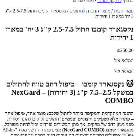
בכפוף
לתקנון האתר
∙ מעל 200 ₪
עמוד הבית
/
מוצרי הדברה לחתולים
/ נקסגארד קומבו חתול 2.5-7.5 ק''ג
3 יח' במארז 1 יחידות
נקסגארד קומבו חתול 2.5-7.5 ק''ג 3 יח' במארז
1 יחידות
₪
250.00
המלאי אזל
המלאי אזל
🐱 נקסגארד קומבו – טיפול רחב טווח לחתולים
במשקל 2.5–7.5 ק"ג (3 יחידות) – NexGard
COMBO
ההגנה המתקדמת והמקיפה ביותר לחתול שלכם: מוצר אחד, טיפול אחד
– פתרון מלא לטפילים חיצוניים ופנימיים!
חתולים זקוקים להגנה יסודית
מפני מגוון רחב של מזיקים, אך מתן תכשירים נפרדים יכול להיות מסורבל.
נקסגארד קומבו (NexGard COMBO)
מציע פתרון חדשני מסוג "All-in-
One": אמפולות למריחה חיצונית המעניקות הגנה רחבה נגד פרעושים,