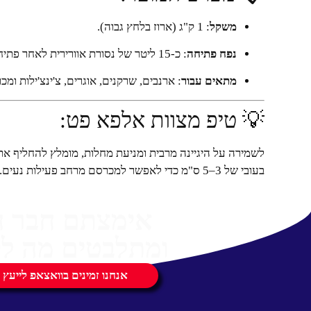
משקל
: 1 ק"ג (ארוז בלחץ גבוה).
נפח פתיחה
: כ-15 ליטר של נסורת אוורירית לאחר פתיחת האריזה הדחוסה.
מתאים עבור
: ארנבים, שרקנים, אוגרים, צ'ינצ'ילות ומכ
💡 טיפ מצוות אלפא פט:
לשמירה על היגיינה מרבית ומניעת מחלות, מומלץ להחליף א
בעובי של 3–5 ס"מ כדי לאפשר למכרסם מרחב פעילות נעים.
אימצתם חבר 
ומתלבטים מה לק
אנחנו זמינים בוואצאפ לייעץ 