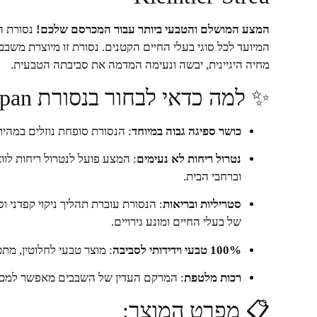
המצע המושלם והטבעי ביותר עבור המכרסם שלכם!
המיועד לכל סוגי בעלי החיים הקטנים. נסורת זו מיוצרת משב
מחיה היגיינית, יבשה ונעימה המדמה את סביבתה הטבעית.
✨ למה כדאי לבחור בנסורת PremiumSpan?
כושר ספיגה גבוה במיוחד
: הנסורת סופחת נוזלים במהירו
נטרול ריחות לא נעימים
: המצע פועל לנטרול ריחות לו
וברחבי הבית.
סטריליות ובריאות
: הנסורת עוברת תהליך ניקוי קפדני 
של בעלי החיים ומונע גירויים.
100% טבעי וידידותי לסביבה
: מוצר טבעי לחלוטין, מתכ
רכות מלטפת
: המרקם העדין של השבבים מאפשר למכרס
📋 מפרט המוצר: