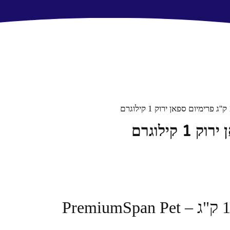
🐹 נסורת דחוסה פרימיום ספאן 1 ק"ג – PremiumSpan Pet