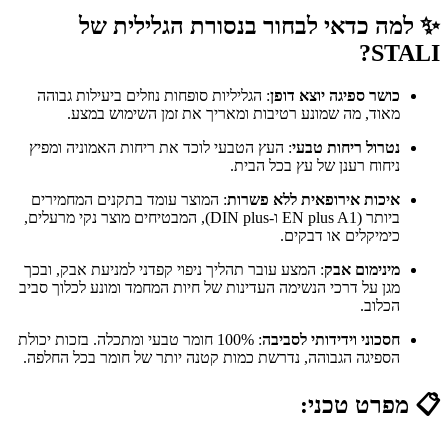
✨ למה כדאי לבחור בנסורת הגלילית של
STALI?
כושר ספיגה יוצא דופן
: הגליליות סופחות נוזלים ביעילות גבוהה
מאוד, מה שמונע רטיבות ומאריך את זמן השימוש במצע.
נטרול ריחות טבעי
: העץ הטבעי לוכד את ריחות האמוניה ומפיץ
ניחוח רענן של עץ בכל הבית.
איכות אירופאית ללא פשרות
: המוצר עומד בתקנים המחמירים
ביותר (EN plus A1 ו-DIN plus), המבטיחים מוצר נקי מרעלים,
כימיקלים או דבקים.
מינימום אבק
: המצע עובר תהליך ניפוי קפדני למניעת אבק, ובכך
מגן על דרכי הנשימה העדינות של חיות המחמד ומונע לכלוך סביב
הכלוב.
חסכוני וידידותי לסביבה
: 100% חומר טבעי ומתכלה. בזכות יכולת
הספיגה הגבוהה, נדרשת כמות קטנה יותר של חומר בכל החלפה.
📋 מפרט טכני: