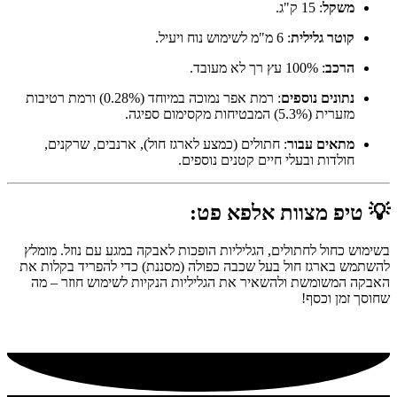
משקל
: 15 ק"ג.
קוטר גלילית
: 6 מ"מ לשימוש נוח ויעיל.
הרכב
: 100% עץ רך לא מעובד.
נתונים נוספים
: רמת אפר נמוכה במיוחד (0.28%) ורמת רטיבות
מזערית (5.3%) המבטיחות מקסימום ספיגה.
מתאים עבור
: חתולים (כמצע לארגז חול), ארנבים, שרקנים,
חולדות ובעלי חיים קטנים נוספים.
💡 טיפ מצוות אלפא פט:
בשימוש כחול לחתולים, הגליליות הופכות לאבקה במגע עם נוזל. מומלץ
להשתמש בארגז חול בעל שכבה כפולה (מסננת) כדי להפריד בקלות את
האבקה המשומשת ולהשאיר את הגליליות הנקיות לשימוש חוזר – מה
שחוסך זמן וכסף!