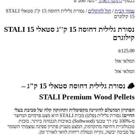
בכפוף
לתקנון האתר
∙ מעל 200 ₪
עמוד הבית
/
חול לחתולים
/ נסורת גלילית דחוסה 15 ק''ג סטאלי STALI
15 קילוגרם
נסורת גלילית דחוסה 15 ק''ג סטאלי STALI 15
קילוגרם
₪
125.00
המלאי אזל
המלאי אזל
🪵 נסורת גלילית דחוסה סטאלי 15 ק"ג –
STALI Premium Wood Pellets
הפתרון המושלם להיגיינה מקסימלית ותחזוקה קלה של סביבת בעלי
החיים!
נסורת גלילית (פלט) מבית STALI היא מצע פרמיום המיוצר
מ-100% עץ רך טבעי (Softwood) באיכות הגבוהה ביותר. בזכות
טכנולוגיית דחיסה מתקדמת, המצע מעניק פתרון ספיגה עוצמתי השומר
על סביבה יבשה, נקייה ונטולת ריחות לוואי לאורך זמן.