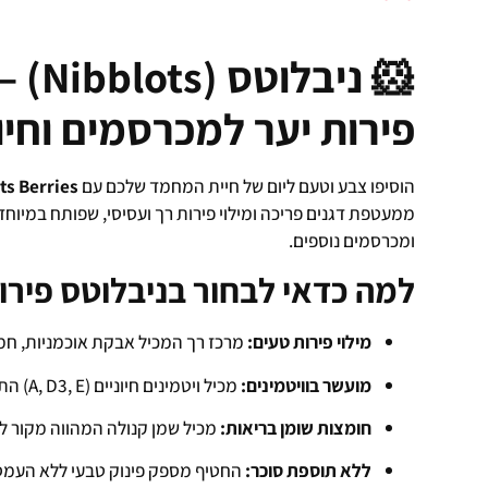
🐹 ני
פירות יער למכרסמים וחיו
הוסיפו צבע וטעם ליום של חיית המחמד שלכם עם
ts Berries
ממעטפת דגנים פריכה ומילוי פירות רך ועסיסי, שפותח במיוחד
ומכרסמים נוספים.
למה כדאי לבחור בניבלוטס פירו
מילוי פירות טעים:
מרכז רך המכיל אבקת אוכמניות, חמ
מועשר בוויטמינים:
מכיל ויטמינים חיוניים (A, D3, E) התומכים בבריאות הכללית ובמערכת החיסון.
חומצות שומן בריאות:
מכיל שמן קנולה המהווה מקור לאומגה 3 ו-6 לפרווה מבריקה
ללא תוספת סוכר:
החטיף מספק פינוק טבעי ללא העמסה