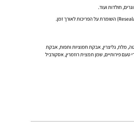
רים, חולדות ועוד.
ירס, גלוטן חיטה, מלח, גליצרין, אבקת חמוציות ותפוח, אבקת
בע מאכל טבעי, ויטמין A, ויטמין D3, ויטמין E, חומרי טעם פירותיים, שמן תמצית רוזמרין, אסקורביל