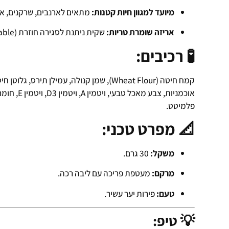
מיועד למגוון חיות קטנות:
מתאים לארנבים, שרקנים, אוג
אריזה שומרת טריות:
שקית ניתנת לסגירה חוזרת (Resealable) השומרת על הפריכות לאורך זמן.
🧪 רכיבים:
קמח חיטה (Wheat Flour), שמן קנולה, עמילן ת
אוכמניות, צ
פלמיטט.
📐 מפרט טכני:
משקל:
30 גרם.
מרקם:
מעטפת פריכה עם ליבה רכה.
טעם:
פירות יער עשיר.
💡 טיפ: