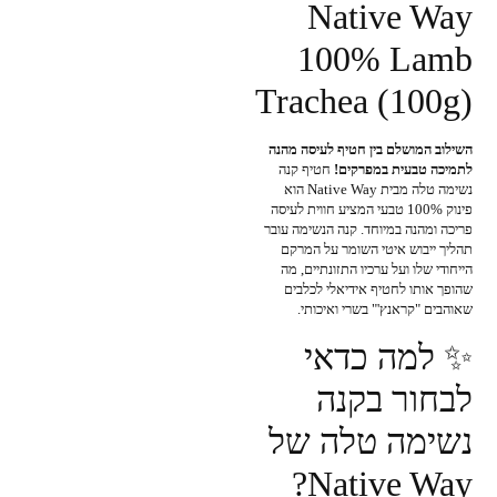
Native Way
100% Lamb
Trachea (100g)
השילוב המושלם בין חטיף לעיסה מהנה
לתמיכה טבעית במפרקים!
חטיף קנה
נשימה טלה מבית Native Way הוא
פינוק 100% טבעי המציע חווית לעיסה
פריכה ומהנה במיוחד. קנה הנשימה עובר
תהליך ייבוש איטי השומר על המרקם
הייחודי שלו ועל ערכיו התזונתיים, מה
שהופך אותו לחטיף אידיאלי לכלבים
שאוהבים "קראנץ'" בשרי ואיכותי.
✨ למה כדאי
לבחור בקנה
נשימה טלה של
Native Way?