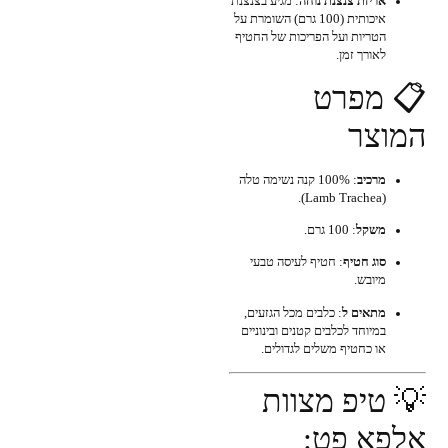
אריזת צנצנת נוחה
: מגיע בצנצנת
איכותית (100 גרם) השומרת על
הטריות ועל הפריכות של החטיף
לאורך זמן.
📋 מפרט
המוצר
מרכיב
: 100% קנה נשימה טלה
(Lamb Trachea).
משקל
: 100 גרם.
סוג חטיף
: חטיף לעיסה טבעי
מיובש.
מתאים ל
: כלבים מכל הגזעים,
במיוחד לכלבים קטנים ובינוניים
או כחטיף משלים לגדולים.
💡 טיפ מצוות
אלפא פט: