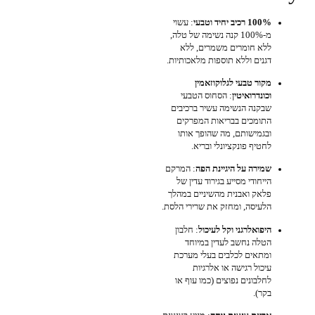
100% רכיב יחיד וטבעי
: עשוי
מ-100% קנה נשימה של טלה,
ללא חומרים משמרים, ללא
דגנים וללא תוספות מלאכותיות.
מקור טבעי לגלוקוזאמין
וכונדרואיטין
: הסחוס הטבעי
שבקנה הנשימה עשיר ברכיבים
התומכים בבריאות המפרקים
ובגמישותם, מה שהופך אותו
לחטיף פונקציונלי ובריא.
שמירה על היגיינת הפה
: המרקם
הייחודי מסייע בגירוד עדין של
פלאק ואבנית מהשיניים במהלך
הלעיסה, ומחזק את שרירי הלסת.
היפואלרגני וקל לעיכול
: חלבון
הטלה נחשב לעדין במיוחד
ומתאים לכלבים בעלי מערכת
עיכול רגישה או אלרגיות
לחלבונים נפוצים (כמו עוף או
בקר).