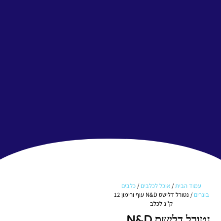
עמוד הבית
/
אוכל לכלבים
/
כלבים
בוגרים
/ נטורל דלישס N&D עוף ורימון 12
ק''ג לכלב
נטורל דלישס N&D