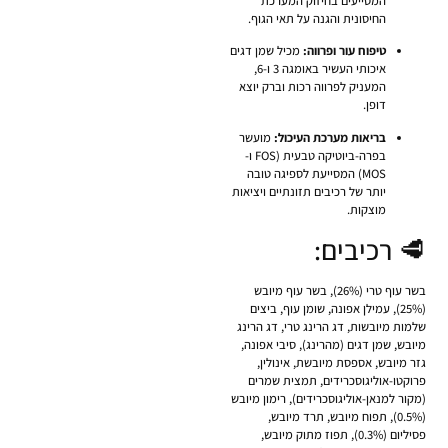
המסייעים בחיזוק המערכת
החיסונית והגנה על תאי הגוף.
טיפוח עור ופרווה:
מכיל שמן דגים
איכותי העשיר באומגה 3 ו-6,
המעניק לפרווה רכות וברק יוצא
דופן.
בריאות מערכת העיכול:
מועשר
בפרה-ביוטיקה טבעית (FOS ו-
MOS) המסייעת לספיגה טובה
יותר של רכיבים תזונתיים ויציאות
מוצקות.
🥩 רכיבים:
בשר עוף טרי (26%), בשר עוף מיובש
(25%), עמילן אפונה, שומן עוף, ביצים
שלמות מיובשות, דג הרינג טרי, דג הרינג
מיובש, שמן דגים (מהרינג), סיבי אפונה,
גזר מיובש, אספסת מיובשת, אינולין,
פרוקטו-אוליגוסכרידים, תמצית שמרים
(מקור למנאן-אוליגוסכרידים), רימון מיובש
(0.5%), תפוח מיובש, תרד מיובש,
פסיליום (0.3%), תפוז מתוק מיובש,