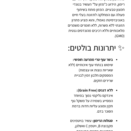
רימון, הידוע כ"מזון על" העשיר בנוגדי
חמצון טבעיים. המזון פותח בשיתוף
פעולה עם המחלקה לתזונת בעלי חיים
באוניברסיטת נאפולי, והוא מציע פתרון
תזונתי ללא פשרות, ללא חומרים משמרים
מלאכותיים וללא רכיבים מהונדסים גנטית
(GMO).
✨ יתרונות בולטים:
בשר עוף טרי ממרעה חופשי:
שימוש בנתחי עוף איכותיים (ללא
שאריות נוצות או עצמות)
המספקים חלבון זמין לבניית
שרירים חזקים.
ללא דגנים (Grain Free):
אינדקס גליקמי נמוך במיוחד
המסייע בשמירה על משקל גוף
תקין ומונע עליות חדות ברמת
הסוכר בדם.
סגולות הרימון:
עשיר בויטמינים
מקבוצת B, ויטמין C ואשלגן,