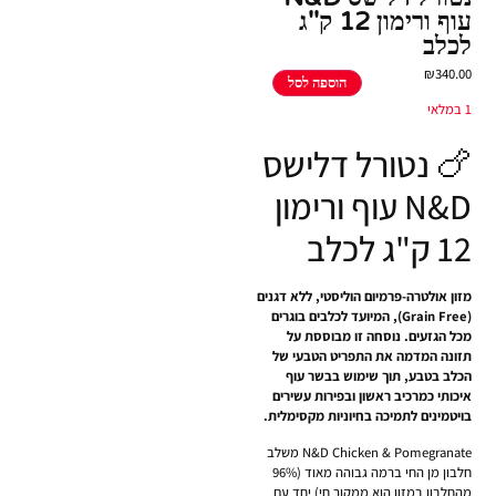
עוף ורימון 12 ק''ג
לכלב
₪
340.00
הוספה לסל
1 במלאי
🍗 נטורל דלישס
N&D עוף ורימון
12 ק"ג לכלב
מזון אולטרה-פרמיום הוליסטי, ללא דגנים
(Grain Free), המיועד לכלבים בוגרים
מכל הגזעים. נוסחה זו מבוססת על
תזונה המדמה את התפריט הטבעי של
הכלב בטבע, תוך שימוש בבשר עוף
איכותי כמרכיב ראשון ובפירות עשירים
בויטמינים לתמיכה בחיוניות מקסימלית.
N&D Chicken & Pomegranate משלב
חלבון מן החי ברמה גבוהה מאוד (96%
מהחלבון במזון הוא ממקור חי) יחד עם