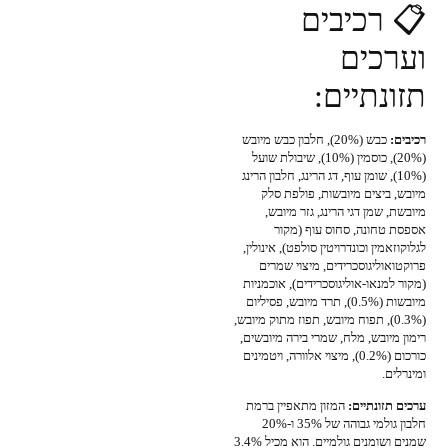
📋 רכיבים
וערכים
תזונתיים:
רכיבים:
כבש (20%), חלבון כבש מיובש
(20%), כוסמין (10%), שיבולת שועל
(10%), שומן עוף, דג הרינג, חלבון הרינג
מיובש, ביצים מיובשות, פולפת סלק
מיובשת, שמן דגי הרינג, גזר מיובש,
אספסת טחונה, סחוס עוף (מקור
לגלוקוזאמין וכונדרויטין סולפט), אינולין,
פרוקטואוליגוסכרידים, מיצוי שמרים
(מקור למנאו-אוליגוסכרידים), אוכמניות
מיובשות (0.5%), תרד מיובש, פסיליום
(0.3%), תפוח מיובש, תפוז מתוק מיובש,
רימון מיובש, מלח, שמרי בירה מיובשים,
כורכום (0.2%), מיצוי אלוורה, ויטמינים
ומינרלים.
ערכים תזונתיים:
המזון מתאפיין ברמת
חלבון גולמי גבוהה של 35% ו-20%
שמנים ושומנים גולמיים. הוא מכיל 3.4%