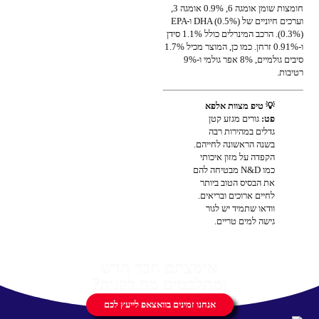
חומצות שומן אומגה 6, 0.9% אומגה 3,
וערכים חיוניים של DHA (0.5%) ו-EPA
(0.3%). הרכב המינרלים כולל 1.1% סידן
ו-0.91% זרחן. כמו כן, המוצר מכיל 1.7%
סיבים גולמיים, 8% אפר גולמי ו-9%
רטיבות.
💡 טיפ מצוות אלפא
פט:
גורים מגזע קטן
גדלים במהירות רבה
בשנה הראשונה לחייהם.
הקפדה על מזון איכותי
כמו N&D מבטיחה להם
את הבסיס הטוב ביותר
לחיים ארוכים ובריאים.
וודאו שתמיד יש לגור
גישה למים טריים.
אימצתם חבר חדש
ומתלבטים מה לקנות?
אנחנו זמינים בוואצאפ לייעץ לכם