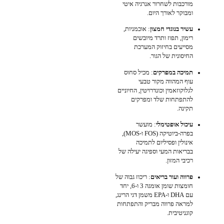
מורכבות לשחרור אנרגיה איטי
ומבוקר לאורך היום.
עשיר בנוגדי חמצון
: אוכמניות,
רימון, תפוז ותרד מיובשים
מסייעים בחיזוק המערכת
החיסונית של הגור.
תמיכה במפרקים
: מכיל סחוס
עוף המהווה מקור טבעי
לגלוקוזאמין וכונדרויטין, החיוניים
להתפתחות שלד ומפרקים
תקינה.
עיכול אופטימלי
: מועשר
בפרה-ביוטיקה (FOS ו-MOS),
אינולין ופסיליום לתמיכה
בבריאות המעי וספיגה יעילה של
רכיבי המזון.
פרווה ועור בריאים
: ריכוז גבוה של
חומצות שומן אומגה 3 ו-6, יחד
עם DHA ו-EPA משמן דגי הרינג,
למראה פרווה מבריק והתפתחות
קוגניטיבית.