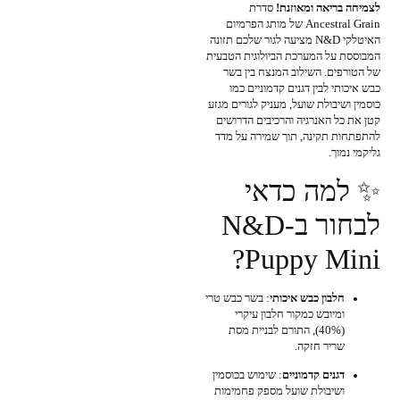
לצמיחה בריאה ומאוזנת!
סדרת
Ancestral Grain של מותג הפרמיום
האיטלקי N&D מציעה לגור שלכם תזונה
המבוססת על המערכת הביולוגית הטבעית
של הטורפים. השילוב המנצח בין בשר
כבש איכותי לבין דגנים קדמוניים כמו
כוסמין ושיבולת שועל, מעניק לגורים מגזע
קטן את כל האנרגיה והרכיבים הדרושים
להתפתחות תקינה, תוך שמירה על מדד
גליקמי נמוך.
✨ למה כדאי
לבחור ב-N&D
Puppy Mini?
חלבון כבש איכותי
: בשר כבש טרי
ומיובש כמקור חלבון עיקרי
(40%), התורם לבניית מסת
שריר חזקה.
דגנים קדמוניים
: שימוש בכוסמין
ושיבולת שועל מספק פחמימות