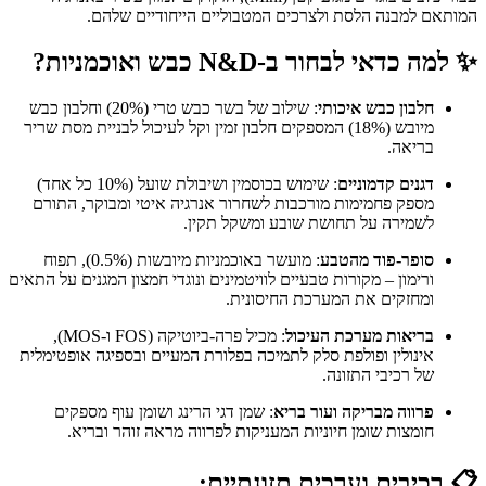
המותאם למבנה הלסת ולצרכים המטבוליים הייחודיים שלהם.
✨ למה כדאי לבחור ב-N&D כבש ואוכמניות?
חלבון כבש איכותי
: שילוב של בשר כבש טרי (20%) וחלבון כבש
מיובש (18%) המספקים חלבון זמין וקל לעיכול לבניית מסת שריר
בריאה.
דגנים קדמוניים
: שימוש בכוסמין ושיבולת שועל (10% כל אחד)
מספק פחמימות מורכבות לשחרור אנרגיה איטי ומבוקר, התורם
לשמירה על תחושת שובע ומשקל תקין.
סופר-פוד מהטבע
: מועשר באוכמניות מיובשות (0.5%), תפוח
ורימון – מקורות טבעיים לוויטמינים ונוגדי חמצון המגנים על התאים
ומחזקים את המערכת החיסונית.
בריאות מערכת העיכול
: מכיל פרה-ביוטיקה (FOS ו-MOS),
אינולין ופולפת סלק לתמיכה בפלורת המעיים ובספיגה אופטימלית
של רכיבי התזונה.
פרווה מבריקה ועור בריא
: שמן דגי הרינג ושומן עוף מספקים
חומצות שומן חיוניות המעניקות לפרווה מראה זוהר ובריא.
📋 רכיבים וערכים תזונתיים: