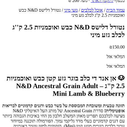
בכפוף
לתקנון האתר
∙ מעל 200 ₪
עמוד הבית
/
אוכל לכלבים
/
גזעי מיני
/ נטורל דלישס N&D כבש
ואוכמניות 2.5 ק''ג לכלב גזע מיני
נטורל דלישס N&D כבש ואוכמניות 2.5 ק''ג
לכלב גזע מיני
₪
150.00
המלאי אזל
המלאי אזל
🐶 אן אנד די כלב בוגר גזע קטן כבש ואוכמניות
2.5 ק"ג – N&D Ancestral Grain Adult
Mini Lamb & Blueberry
תזונה טבעית ומשובחת המבוססת על בשר כבש ודגנים קדמוניים לבריאות
אופטימלית!
סדרת Ancestral Grain של מותג העל האיטלקי N&D
מציעה לכלבכם תפריט מאוזן המשלב חלבון מן החי באיכות הגבוהה ביותר
עם דגנים קדמוניים בעלי מדד גליקמי נמוך. הפורמולה תוכננה במיוחד
עבור כלבים בוגרים מגזע קטן (Mini), הזקוקים למזון עשיר באנרגיה