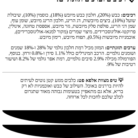
רכיבים:
כבש (20%), חלבון כבש מיובש (18%), כוסמין (10%), שיבולת
שועל (10%), ביצים מיובשות, דג הרינג, חלבון הרינג מיובש, שומן עוף,
שמן דגי הרינג, פולפת סלק מיובשת, גזר מיובש, אספסת טחונה, אינולין,
פרוקטו-אוליגוסכרידים, מיצוי שמרים (מקור למנאו-אוליגוסכרידים),
אוכמניות מיובשות (0.5%), תפוח מיובש, רימון מיובש.
ערכים תזונתיים:
המזון מכיל רמת חלבון גולמי של 28% ו-18% שמנים
ושומנים גולמיים. הרכב המינרלים כולל 1.1% סידן ו-0.8% זרחן. בנוסף,
הפורמולה מכילה 2.9% סיבים גולמיים, רמת אפר גולמי של 8.2% ושיעור
רטיבות של 9%.
💡 טיפ מצוות אלפא פט:
כלבים מגזע קטן נוטים לעיתים
להיות בררנים באוכל. השילוב של כבש ואוכמניות לא רק
בריא, אלא גם מתאפיין בטעימות גבוהה מאוד שתגרום
לכלב שלכם לחכות לכל ארוחה.