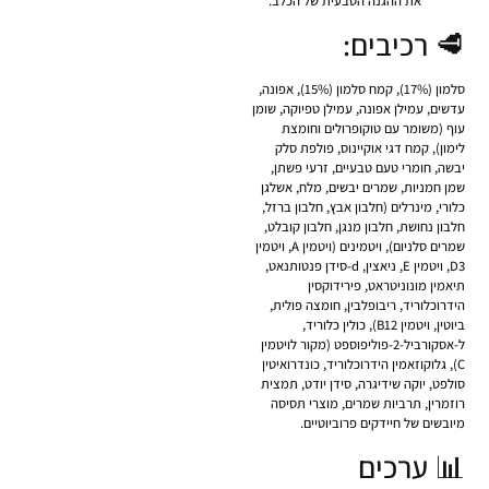
את ההגנה הטבעית של הכלב.
🥩 רכיבים:
סלמון (17%), קמח סלמון (15%), אפונה,
עדשים, עמילן אפונה, עמילן טפיוקה, שומן
עוף (משומר עם טוקופרולים וחומצת
לימון), קמח דגי אוקיינוס, פולפת סלק
יבשה, חומרי טעם טבעיים, זרעי פשתן,
שמן חמניות, שמרים יבשים, מלח, אשלגן
כלורי, מינרלים (חלבון אבץ, חלבון ברזל,
חלבון נחושת, חלבון מנגן, חלבון קובלט,
שמרים סלניום), ויטמינים (ויטמין A, ויטמין
D3, ויטמין E, ניאצין, d-סידן פנטותנאט,
תיאמין מונוניטראט, פירידוקסין
הידרוכלוריד, ריבופלבין, חומצה פולית,
ביוטין, ויטמין B12), כולין כלוריד,
ל-אסקורביל-2-פוליפוספט (מקור לויטמין
C), גלוקוזאמין הידרוכלוריד, כונדרואיטין
סולפט, יוקה שידיגרה, סידן יודט, תמצית
רוזמרין, תרביות שמרים, מוצרי תסיסה
מיובשים של חיידקים פרוביוטיים.
📊 ערכים