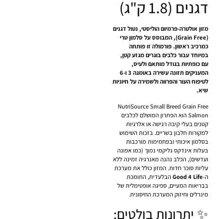
דגנים (1.8 ק"ג)
מזון אולטרה-פרמיום הוליסטי, נטול דגנים
(Grain Free), המבוסס על סלמון טרי
כמרכיב ראשון. פורמולה זו פותחה
במיוחד עבור כלבים בוגרים מגזע קטן,
עם כופתיות בגודל מותאם ולעיס,
המעניקים תזונה עשירה באומגה 3 ו-6
לטיפוח העור והפרווה ולשמירה על חיוניות
שיא.
NutriSource Small Breed Grain Free
Salmon הוא הפתרון המושלם לכלבים
קטנים בעלי קיבה רגישה או אלרגיות
למקורות חלבון בשריים. בזכות השימוש
בסלמון איכותי ובפחמימות מורכבות
בעלות אינדקס גליקמי נמוך (כמו אפונה
ועדשים), הכלב נהנה מאנרגיה זמינה ללא
עליות סוכר חדות. המזון כולל את מערכת
ה-
Good 4 Life
הבלעדית, התומכת
בבריאות המעיים, ספיגה אופטימלית של
מינרלים וחיזוק המערכת החיסונית.
✨ יתרונות בולטים: