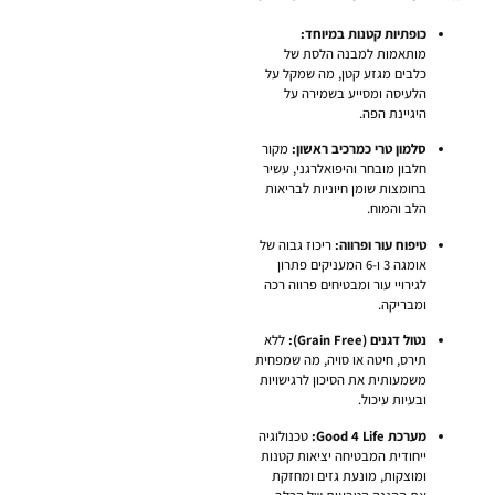
כופתיות קטנות במיוחד:
מותאמות למבנה הלסת של
כלבים מגזע קטן, מה שמקל על
הלעיסה ומסייע בשמירה על
היגיינת הפה.
סלמון טרי כמרכיב ראשון:
מקור
חלבון מובחר והיפואלרגני, עשיר
בחומצות שומן חיוניות לבריאות
הלב והמוח.
טיפוח עור ופרווה:
ריכוז גבוה של
אומגה 3 ו-6 המעניקים פתרון
לגירויי עור ומבטיחים פרווה רכה
ומבריקה.
נטול דגנים (Grain Free):
ללא
תירס, חיטה או סויה, מה שמפחית
משמעותית את הסיכון לרגישויות
ובעיות עיכול.
מערכת Good 4 Life:
טכנולוגיה
ייחודית המבטיחה יציאות קטנות
ומוצקות, מונעת גזים ומחזקת