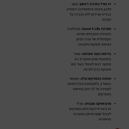
דג פורל כמרכיב ראשון:
מקור
חלבון איכותי והיפואלרגני המסייע
בבניית שרירים ללא הכבדה על
הקיבה.
מערכת Good 4 Life:
טכנולוגיה
תזונתית המבטיחה ספיגה
מקסימלית של ערכי המזון
ויציאות מוצקות ותקינות.
בריאות העור והפרווה:
עשיר
בחומצות שומן אומגה 3 ו-6
ממקור דגים לטיפול בעור יבש
והענקת ברק לפרווה.
תמיכה במפרקים ובלב:
מועשר
בטאורין, גלוקוזאמין וכונדרואיטין
לשמירה על לב חזק וגמישות
המפרקים.
פרוביוטיקה מובנית:
מכיל
תרביות חיידקים חיים המסייעים
לעיכול שקט וחיזוק המערכת
החיסונית.