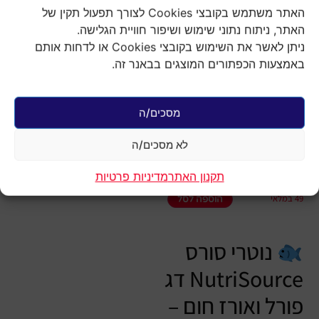
האתר משתמש בקובצי Cookies לצורך תפעול תקין של
האתר, ניתוח נתוני שימוש ושיפור חוויית הגלישה.
ניתן לאשר את השימוש בקובצי Cookies או לדחות אותם
באמצעות הכפתורים המוצגים בבאנר זה.
עמוד הבית
/
אוכל לכלבים
/
גורי
כלבים
/ נוטרי סורס דג פורל ואורז 11.8
ק"ג NUTRI SOURCE
מסכים/ה
נוטרי סורס דג פורל
ואורז 11.8 ק"ג
לא מסכים/ה
NUTRI SOURCE
₪
300.00
תקנון האתר
מדיניות פרטיות
49 במלאי
הוספה לסל
נוטרי סורס
NutriSource דג
פורל ואורז חום –