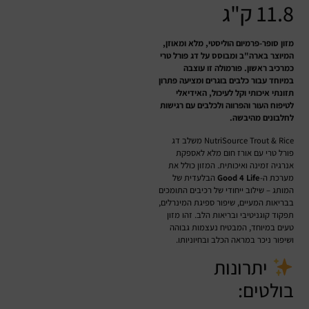
11.8 ק"ג
מזון סופר-פרמיום הוליסטי, מלא ומאוזן,
המיוצר בארה"ב ומבוסס על דג פורל טרי
כמרכיב ראשון. פורמולה זו עוצבה
במיוחד עבור כלבים בוגרים ומציעה פתרון
תזונתי איכותי וקל לעיכול, האידיאלי
לטיפוח העור והפרווה ולכלבים עם רגישות
לחלבונים מהיבשה.
NutriSource Trout & Rice משלב דג
פורל טרי עם אורז חום מלא לאספקת
אנרגיה זמינה ואיכותית. המזון כולל את
מערכת ה-
Good 4 Life
הבלעדית של
המותג – שילוב ייחודי של רכיבים התומכים
בבריאות המעיים, שיפור ספיגת המינרלים,
תפקוד קוגניטיבי ובריאות הלב. זהו מזון
טעים במיוחד, המבטיח נעצמות גבוהה
ושיפור ניכר במראה הכלב ובחיוניותו.
יתרונות
בולטים: