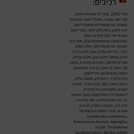
רכיבים:
פורל (20%), קמח דגי אוקיינוס (19%),
אורז חום, שעורה, שיבולת שועל, שומן עוף
(משומר עם טוקופרולים וחומצת לימון),
זרעי פשתן, עיסת סלק יבשה, חומרי טעם
טבעיים של דגים, שמרים יבשים
(Saccharomyces cerevisiae), שמן דגים
(משומר עם טוקופרולים), מלח, אשלגן
כלורי, מינרלים (חלבון אבץ, חלבון ברזל,
חלבון נחושת, חלבון מנגן, חלבון קובלט,
שמרים סלניום), ויטמינים (ויטמין A, ויטמין
D3, ויטמין E, ניאצין, d-סידן פנטותנאט,
תיאמין מונוניטראט, פירידוקסין
הידרוכלוריד, ריבופלבין, חומצה פולית,
ביוטין, ויטמין B12), כולין כלוריד, חומצה
לקטית, גלוקוזאמין הידרוכלוריד,
ל-אסקורביל-2-פוליפוספט (מקור לויטמין
C), כונדרואיטין סולפט, יוקה שידיגרה,
סידן יודט, תמצית רוזמרין, תרביות
שמרים, מוצרי תסיסה מיובשים של:
Lactobacillus acidophilus,
Enterococcus faecium, Aspergillus
oryzae, Trichoderma
longibrachiatum, Bacillus subtilis.