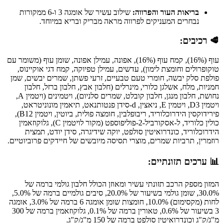
בריאות העור והפרווה:
שילוב עשיר של אומגה 3 ו-6 ממקורות
נבחרים המעניקים לפרווה מראה מבריק ובריא במיוחד.
🥩 רכיבים:
עוף (16%), קמח עוף (16%), אפונה, עמילן אפונה, שומן עוף (משומר עם
טוקופרולים וחומצת לימון), עדשים, עמילן טפיוקה, קמח דגי אוקיינוס,
פולפת סלק יבשה, חומרי טעם טבעיים, זרעי פשתן, שמרים יבשים, שמן
חמניות, מלח, אשלגן כלורי, מינרלים (חלבון אבץ, חלבון ברזל, חלבון
נחושת, חלבון מנגן, חלבון קובלט, שמרים סלניום), ויטמינים (ויטמין A,
ויטמין D3, ויטמין E, ניאצין, d-סידן פנטותנאט, תיאמין מונוניטראט,
פירידוקסין הידרוכלוריד, ריבופלבין, חומצה פולית, ביוטין, ויטמין B12),
כולין כלוריד, ל-אסקורביל-2-פוליפוספט (מקור לויטמין C), גלוקוזאמין
הידרוכלוריד, כונדרואיטין סולפט, יוקה שידיגרה, סידן יודט, תמצית
רוזמרין, תרביות שמרים, מוצרי תסיסה מיובשים של חיידקים פרוביוטיים.
📊 ערכים תזונתיים:
המזון מספק הרכב תזונתי עשיר ומאוזן הכולל חלבון גולמי ברמה של
30.0%, שומן גולמי בשיעור של 20.0%, סיבים גולמיים ברמה של 5.0%,
לחות (מקסימום) 10.0%, חומצות שומן אומגה 6 ברמה של 3.0%, אומגה
3 בשיעור של 0.6%, טאורין ברמה של 0.1%, גלוקוזאמין ברמה של 300
מ"ג/ק"ג וכונדרואיטין סולפט ברמה של 150 מ"ג/ק"ג.