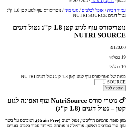
בכפוף
לתקנון האתר
∙ מעל 200 ₪
עמוד הבית
/
אוכל לכלבים
/
גזעי מיני
/ נוטריסורס עוף לגזע קטן 1.8 ק''ג
נטול דגנים NUTRI SOURCE
נוטריסורס עוף לגזע קטן 1.8 ק''ג נטול דגנים
NUTRI SOURCE
₪
120.00
19 במלאי
19 במלאי
כמות של נוטריסורס עוף לגזע קטן 1.8 ק''ג נטול דגנים NUTRI
SOURCE
הוספה לסל
🍗 נוטרי סורס NutriSource עוף ואפונה לגזע
קטן – נטול דגנים (1.8 ק"ג)
מזון סופר-פרמיום הוליסטי, נטול דגנים (Grain Free), המבוסס על בשר
עוף טרי כמרכיב ראשון. פורמולה זו פותחה במיוחד עבור כלבים בוגרים