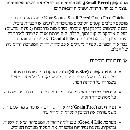
מגזע קטן (Small Breed), עם כופתיות בגודל מותאם ולעיס המבטיחים
נעצמות גבוהה, חיוניות וטעימות יוצאת דופן.
NutriSource Small Breed Grain Free Chicken מספק מענה תזונתי
מושלם לכלבים קטנים הסובלים מרגישויות לדגנים או לבעיות עיכול.
בזכות השימוש בחלבון עוף איכותי ובפחמימות מורכבות (אפונה ועדשים)
בעלות אינדקס גליקמי נמוך, הכלב נהנה מרמת אנרגיה יציבה לאורך כל
היום. המזון כולל את מערכת ה-
Good 4 Life
הבלעדית, התומכת
בבריאות המעיים, ספיגת מינרלים אופטימלית וחיזוק המערכת החיסונית
של הכלב.
✨ יתרונות בולטים:
כופתיות קטנות (Bite-Size):
גודל ומרקם המותאמים במיוחד
למבנה הלסת של כלבים קטנים, מה שמקל על הלעיסה ומסייע
בשמירה על היגיינת הפה.
עוף טרי כמרכיב ראשון:
חלבון איכותי וזמין התורם לבנייה ושמירה
על מסת שריר חזקה.
נטול דגנים (Grain Free):
ללא תירס, חיטה או סויה, מה שמפחית
משמעותית את הסיכון לאלרגיות וגירויי עור.
מערכת Good 4 Life:
טכנולוגיה ייחודית המבטיחה יציאות קטנות
ומוצקות, מונעת נפיחויות ומשפרת את תפקוד מערכת העיכול.