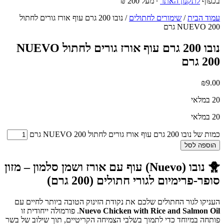
בכפוף
לתקנון האתר
∙ מעל 200 ₪
עמוד הבית
/
שימורים לחתולים
/ נובו 200 גרם עוף אורז גורים לחתול
NUEVO 200 גרם
נובו 200 גרם עוף אורז גורים לחתול NUEVO
200 גרם
₪
9.00
20 במלאי
20 במלאי
כמות של נובו 200 גרם עוף אורז גורים לחתול NUEVO 200 גרם
הוספה לסל
🐥
נובו (Nuevo) עוף עם אורז ושמן סלמון – מזון
סופר-פרימיום לגורי חתולים (200 גרם)
העניקו לגור החתולים שלכם את נקודת הזינוק הטובה ביותר לחיים עם
Nuevo Chicken with Rice and Salmon Oil
. פורמולה ייחודית זו
פותחה במיוחד כדי לתמוך בשלבי הצמיחה הקריטיים, תוך שילוב של בשר