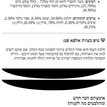
רכיבים
: בשר ותוצרי לוואי מן החי (72% – כולל עוף), מים
(25.70%), מינרלים (1%), חומר מסמיך (1%), תוסף מרק/ציר
(0.30%).
ערכים תזונתיים
: חלבון 10.60%, שומן 6.30%, אפר גולמי 2.30%,
סיבים גולמיים 0.30%, לחות 78%, סידן (≥ 0.18%), זרחן (≥
0.15%).
💡 טיפ מצוות אלפא פט:
חלבון העוף הוא אחד הקלים ביותר לספיגה בגוף הכלב. אם אתם רוצים
לגוון את הארוחה, נסו להוסיף כף מהשימור מעל המזון היבש – הריח
המפתה והלחות הנוספת ישדרגו כל ארוחה רגילה לחגיגה אמיתית.
אימצתם חבר חדש
ומתלבטים מה לקנות?