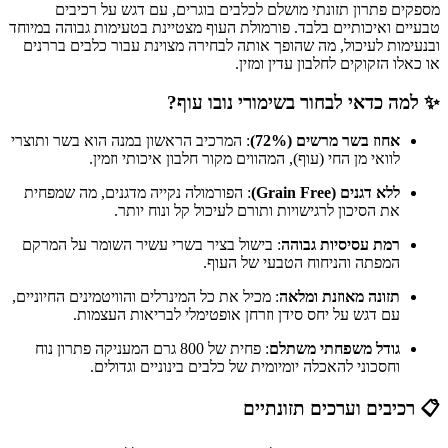
מספקים פתרון תזונתי מושלם לכלבים בוגרים, עם דגש על רכיבים
טבעיים ואיכותיים בלבד. פורמולת העוף מצטיינת בטעימות גבוהה במיוחד
ובנעימות לעיכול, מה שהופך אותה לבחירה מצוינת עבור כלבים בררנים
או כאלו הזקוקים לחלבון עדין ומזין.
✨ למה כדאי לבחור בשימורי נובו עוף?
אחוז בשר מרשים (72%)
: המרכיב הראשון במנה הוא בשר ותוצרי
לוואי מן החי (עוף), המהווים מקור חלבון איכותי וזמין.
ללא דגנים (Grain Free)
: הפורמולה נקייה מדגנים, מה שמפחית
את הסיכון לרגישויות ותורם לעיכול קל ונוח יותר.
רמת עסיסיות גבוהה
: בישול בציר בשרי עשיר השומר על המרקם
המפתה והניחוח הטבעי של העוף.
תזונה מאוזנת ומלאה
: מכיל את כל המינרלים והוויטמינים החיוניים,
עם דגש על יחס סידן וזרחן אופטימלי לבריאות העצמות.
גודל משפחתי משתלם
: פחית של 800 גרם המעניקה פתרון נוח
וחסכוני להאכלה יומיומית של כלבים בינוניים וגדולים.
📋 רכיבים וערכים תזונתיים