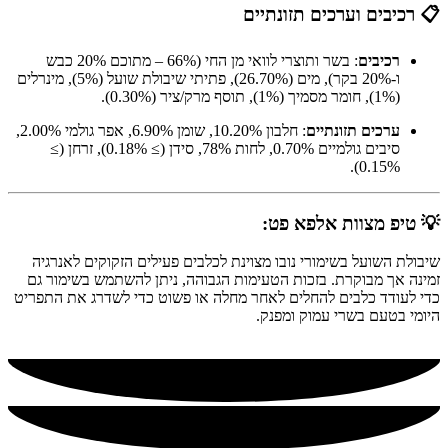
📋 רכיבים וערכים תזונתיים
רכיבים
: בשר ותוצרי לוואי מן החי (66% – מתוכם 20% כבש
ו-20% בקר), מים (26.70%), פתיתי שיבולת שועל (5%), מינרלים
(1%), חומר מסמיך (1%), תוסף מרק/ציר (0.30%).
ערכים תזונתיים
: חלבון 10.20%, שומן 6.90%, אפר גולמי 2.00%,
סיבים גולמיים 0.70%, לחות 78%, סידן (≥ 0.18%), זרחן (≥
0.15%).
💡 טיפ מצוות אלפא פט:
שיבולת השועל בשימורי נובו מצוינת לכלבים פעילים הזקוקים לאנרגיה
זמינה אך מבוקרת. בזכות הטעימות הגבוהה, ניתן להשתמש בשימור גם
כדי לעודד כלבים להחלים לאחר מחלה או פשוט כדי לשדרג את התפריט
היומי בטעם בשרי עמוק ומפנק.