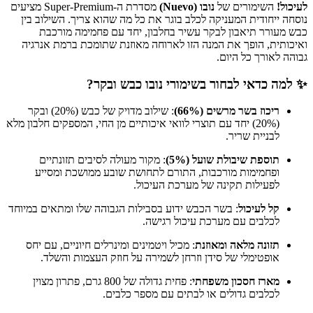
לעיכול!
השימורים של
נובו (Nuevo)
מסדרת ה-Super-Premium מציעים
נוסחה ייחודית המעניקה לכלב בוגר את כל מה שהוא צריך. השילוב בין
כבש מעורר תיאבון לבקר עשיר בחלבון, יחד עם פחמימה מורכבת
ואיכותית, הופך את המנה הזו לארוחה מאוזנת שתומכת ברמת אנרגיה
גבוהה לאורך כל היום.
✨ למה כדאי לבחור בשימורי נובו כבש ובקר?
ריכוז בשר מרשים (66%)
: שילוב מדויק של כבש (20%) ובקר
(20%) יחד עם תוצרי לוואי איכותיים מן החי, המספקים חלבון מלא
לבניית שריר.
תוספת שיבולת שועל (5%)
: מקור מעולה לסיבים תזונתיים
ופחמימות מורכבות, התורם לתחושת שובע ממושכת ומסייע
לפעילות תקינה של מערכת העיכול.
קל לעיכול
: בשר הכבש ידוע בסבילות הגבוהה שלו ומתאים במיוחד
לכלבים עם מערכת עיכול רגישה.
תזונה מלאה ומאוזנת
: מכיל ויטמינים ומינרלים חיוניים, עם יחס
אופטימלי של סידן וזרחן לשמירה על חוזק העצמות והשלד.
מארז חסכון משפחתי
: פחית גדולה של 800 גרם, פתרון מצוין
לכלבים גדולים או לבתים עם מספר כלבים.