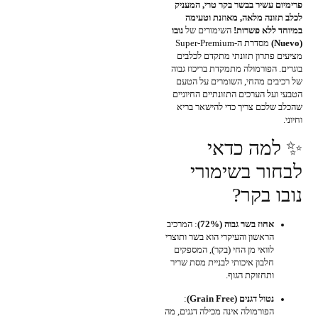
פרימיום עשיר בבשר בקר טרי, המעניק
לכלב תזונה מלאה, מאוזנת וטעימה
במיוחד ללא פשרות!
השימורים של
נובו
(Nuevo)
מסדרת ה-Super-Premium
מציעים פתרון תזונתי מתקדם לכלבים
בוגרים. הפורמולה מתמקדת בריכוז גבוה
של רכיבים מהחי, השומרים על הטעם
הטבעי ועל הערכים התזונתיים החיוניים
שהכלב שלכם צריך כדי להישאר בריא
וחיוני.
✨ למה כדאי
לבחור בשימורי
נובו בקר?
אחוז בשר גבוה (72%)
: המרכיב
הראשון והעיקרי הוא בשר ותוצרי
לוואי מן החי (בקר), המספקים
חלבון איכותי לבניית מסת שריר
ותחזוקת הגוף.
נטול דגנים (Grain Free)
:
הפורמולה אינה מכילה דגנים, מה