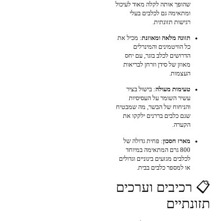
שהופך אותה לקלה מאוד לעיכול
ומתאימה גם לכלבים בעלי
רגישות תזונתית.
תזונה מלאה ומאוזנת
: מכיל את
כל הוויטמינים והמינרלים
הדרושים לכלב בוגר, עם יחס
מאוזן של סידן וזרחן לבריאות
העצמות.
טעימות מעולה
: בישול בציר
עשיר השומר על העסיסיות
והניחוח של הבשר, מה שמבטיח
שגם כלבים בררנים ילקקו את
הקערה.
מארז חסכון
: פחית גדולה של
800 גרם המתאימה במיוחד
לכלבים מגזעים בינוניים וגדולים
או למספר כלבים בבית.
📋 רכיבים וערכים
תזונתיים