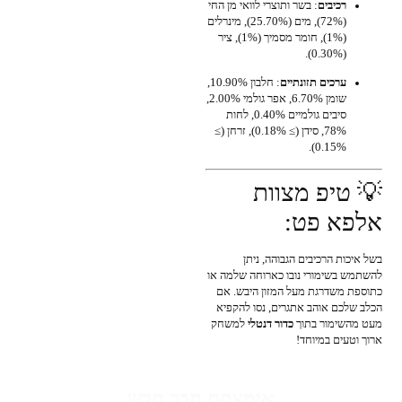
רכיבים
: בשר ותוצרי לוואי מן החי
(72%), מים (25.70%), מינרלים
(1%), חומר מסמיך (1%), ציר
(0.30%).
ערכים תזונתיים
: חלבון 10.90%,
שומן 6.70%, אפר גולמי 2.00%,
סיבים גולמיים 0.40%, לחות
78%, סידן (≥ 0.18%), זרחן (≥
0.15%).
💡 טיפ מצוות
אלפא פט:
בשל איכות הרכיבים הגבוהה, ניתן
להשתמש בשימורי נובו כארוחה שלמה או
כתוספת משדרגת מעל המזון היבש. אם
הכלב שלכם אוהב אתגרים, נסו להקפיא
מעט מהשימור בתוך
כדור דנטלי
למשחק
ארוך וטעים במיוחד!
אימצתם חבר חדש