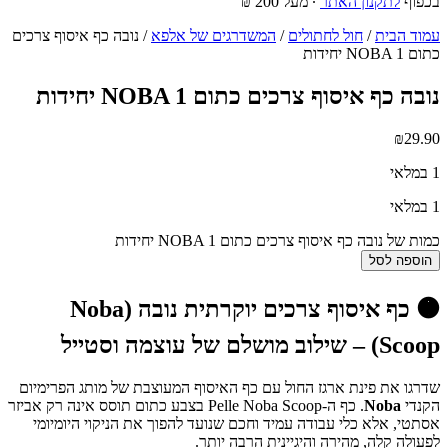
בכפוף
לתקנון האתר
∙ מעל 200 ₪
עמוד הבית
/
חול לחתולים
/
המשדרגים של אלפא
/ נובה כף איסוף צרכים
כתום NOBA 1 יחידות
נובה כף איסוף צרכים כתום NOBA 1 יחידות
₪
29.90
1 במלאי
1 במלאי
כמות של נובה כף איסוף צרכים כתום NOBA 1 יחידות
הוספה לסל
🟠
כף איסוף צרכים יוקרתית נובה (Noba
Scoop) – שילוב מושלם של עוצמה וסטייל
שדרגו את פינת ארגז החול עם כף האיסוף המעוצבת של מותג הפרימיום
הקנדי
Noba
. כף ה-Pelle Noba Scoop בצבע כתום תוסס אינה רק אביזר
אסתטי, אלא כלי עבודה עמיד וחכם שנועד להפוך את הניקוי היומיומי
לפעולה קלה, מהירה והיגיינית הרבה יותר.