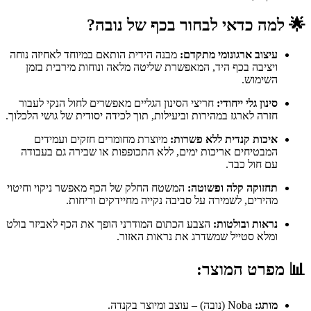
🌟
למה כדאי לבחור בכף של נובה?
עיצוב ארגונומי מתקדם:
מבנה הידית הותאם במיוחד לאחיזה נוחה
ויציבה בכף היד, המאפשרת שליטה מלאה ונוחות מירבית בזמן
השימוש.
סינון גלי ייחודי:
חריצי הסינון הגליים מאפשרים לחול הנקי לעבור
חזרה לארגז במהירות וביעילות, תוך לכידה יסודית של גושי הלכלוך.
איכות קנדית ללא פשרות:
מיוצרת מחומרים חזקים ועמידים
המבטיחים אריכות ימים, ללא התכופפות או שבירה גם בעבודה
עם חול כבד.
תחזוקה קלה ופשוטה:
המשטח החלק של הכף מאפשר ניקוי וחיטוי
מהירים, לשמירה על סביבה נקייה מחיידקים וריחות.
נראות ובולטות:
הצבע הכתום המודרני הופך את הכף לאביזר בולט
ומלא סטייל שמשדרג את נראות האזור.
📊
מפרט המוצר:
מותג:
Noba (נובה) – עוצב ומיוצר בקנדה.