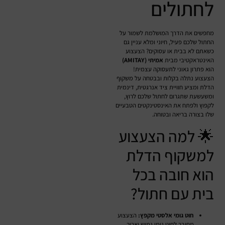
לחתולים
מחפשים את הדרך המושלמת לשמור על
החתול שלכם פעיל, חיוני ומלא עניין גם
כשאתם לא בבית או עסוקים? הצעצוע
האינטראקטיבי מבית
אמיתי (AMITAY)
הוא פתרון גאוני לתעסוקה עצמית!
הצעצוע נתלה בקלות ובבטחה על משקוף
הדלת ומציע חוויית ציד אנרגטית, דינמית
ומשעשעת שתגרום לחתול שלכם לרוץ,
לקפוץ ולפתח את האינסטינקטים הטבעיים
שלו בצורה בריאה ובטוחה.
🌟 למה הצעצוע
למשקוף הדלת
הוא חובה בכל
בית עם חתול?
חוט גומי אלסטי מקפץ:
הצעצוע
מחובר לחוט גומי גמיש וארוך.