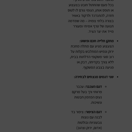
בכל פעם שהחתול חובט בצעצוע
או תופס אותו, הגומי גורם לו לטוס
חזרה, להתנדנד ולרקוד באוויר
בצורה בלתי צפויה – מה שמדמה
תנועה של טרף אמיתי ומעורר
מייד את יצר הציד.
מתקן תלייה חכם ופשוט:
הצעצוע מגיע עם מתלה מתכת
ירוק וגמיש המתלבש בקלות על
רוב סוגי משקופי הדלתות בבית,
ללא צורך בקדיחה, דבק או
פגיעה בצבע המשקוף.
שני דגמים מנצחים לבחירה:
דגם העכבר:
עכבר
פרוותי ורך בעל מרקם
נעים המזמין חבטות
ונשיכות.
דגם הציפור:
ציפור בד
לבנה עם נוצות
צבעוניות ובולטות
(אדום, ירוק וצהוב)