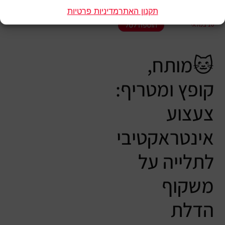
₪
15.90
תקנון האתר
מדיניות פרטיות
10 במלאי
הוספה לסל
🐱מותח,
קופץ ומטריף:
צעצוע
אינטראקטיבי
לתלייה על
משקוף
הדלת