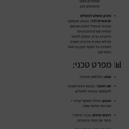
שחתולים פשוט
מהופנטים מהן.
פתרון מושלם לחתולים
שנשארים לבד:
צעצוע תעסוקה
עצמית פנומנלי המונע שעמום,
מפחית סטרס והתנהגויות
הרסניות בבית, ומספק לחתול
פעילות גופנית אירובית חשובה
לשמירה על משקל תקין ובריאות
המפרקים.
📊 מפרט טכני:
מותג:
AMITAY (אמיתי).
סוג המוצר:
צעצוע אינטראקטיבי
לתעסוקה עצמית לחתולים.
מנגנון:
מתלה משקוף קפיצי +
חוט גומי אלסטי שחור.
דגמים זמינים:
עכבר פרוותי /
ציפור עם נוצות צבעוניות.