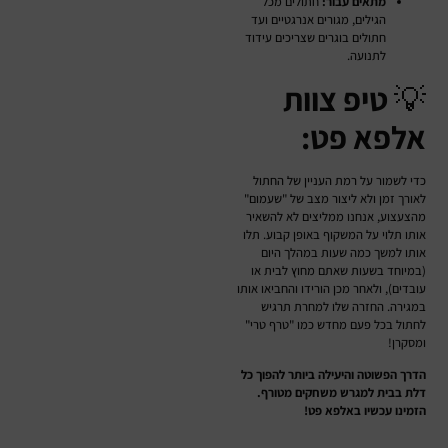
מתאים עבור:
חתולים מכל
הגילים, מגורים אנרגטיים ועד
חתולים בוגרים שצריכים עידוד
לתנועה.
💡
טיפ צוות
אלפא פט:
כדי לשמור על רמת העניין של החתול
לאורך זמן ולא ליצור מצב של "שעמום"
מהצעצוע, אנחנו ממליצים לא להשאיר
אותו תלוי על המשקוף באופן קבוע. תלו
אותו למשך כמה שעות במהלך היום
(במיוחד בשעות שאתם מחוץ לבית או
עובדים), ולאחר מכן הורידו והחביאו אותו
במגירה. החזרה שלו למחרת תרגיש
לחתול בכל פעם מחדש כמו "טרף טרי"
ומסקרן!
הדרך הפשוטה והיעילה ביותר להפוך כל
דלת בבית למגרש משחקים מטורף.
הזמינו עכשיו באלפא פט!