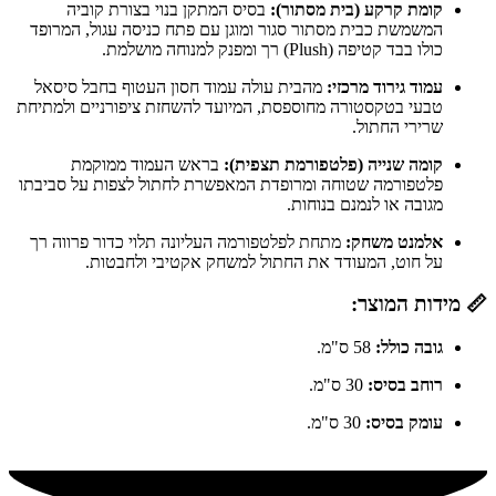
קומת קרקע (בית מסתור):
בסיס המתקן בנוי בצורת קוביה
המשמשת כבית מסתור סגור ומוגן עם פתח כניסה עגול, המרופד
כולו בבד קטיפה (Plush) רך ומפנק למנוחה מושלמת.
עמוד גירוד מרכזי:
מהבית עולה עמוד חסון העטוף בחבל סיסאל
טבעי בטקסטורה מחוספסת, המיועד להשחזת ציפורניים ולמתיחת
שרירי החתול.
קומה שנייה (פלטפורמת תצפית):
בראש העמוד ממוקמת
פלטפורמה שטוחה ומרופדת המאפשרת לחתול לצפות על סביבתו
מגובה או לנמנם בנוחות.
אלמנט משחק:
מתחת לפלטפורמה העליונה תלוי כדור פרווה רך
על חוט, המעודד את החתול למשחק אקטיבי ולחבטות.
📏 מידות המוצר:
גובה כולל:
58 ס"מ.
רוחב בסיס:
30 ס"מ.
עומק בסיס:
30 ס"מ.