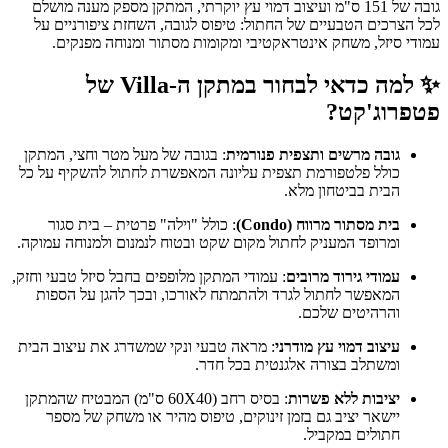
גובה של 151 ס"מ ועיצוב דמוי עץ יוקרתי, המתקן מספק מענה מושלם
לכל הצרכים הטבעיים של החתול: טיפוס לגובה, השחזת ציפורניים על
עמודי סיזל, משחק אינטראקטיבי ומקומות מסתור ומנוחה מפנקים.
✨ למה כדאי לבחור במתקן ה-Villa של
פטפרוג'קט?
גובה מרשים ותצפית פנורמית
: בגובה של מעל מטר וחצי, המתקן
כולל פלטפורמת תצפית עליונה המאפשרת לחתול להשקיף על כל
הבית בביטחון מלא.
בית מסתור מרווח (Condo)
: כולל "וילה" פרטית – בית סגור
ומרופד המעניק לחתול מקום שקט ובטוח לנמנום ולמנוחה עמוקה.
עמודי גירוד מרובים
: עמודי המתקן מלופפים בחבל סיזל טבעי וחזק,
המאפשר לחתול לגרד ולהתמתח לאורכו, ובכך להגן על הספות
והרהיטים שלכם.
עיצוב דמוי עץ מודרני
: מראה טבעי ונקי שמשדרג את עיצוב הבית
ומשתלב בצורה אלגנטית בכל חדר.
יציבות ללא פשרות
: בסיס רחב (60X40 ס"מ) המבטיח שהמתקן
יישאר יציב גם בזמן זינוקים, טיפוס מהיר או משחק של מספר
חתולים במקביל.