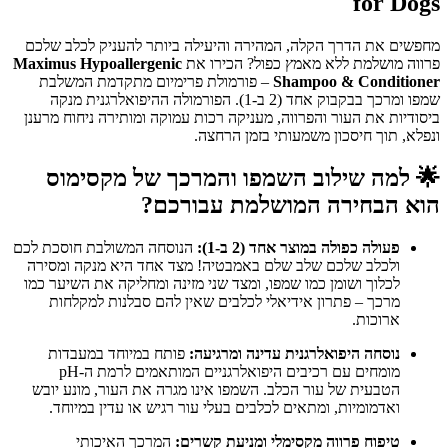
for Dogs
מחפשים את הדרך הקלה, המהירה והיעילה ביותר להעניק לכלב שלכם
פרווה מושלמת ללא מאמץ כפול? הכירו את
Maximus Hypoallergenic
Shampoo & Conditioner
– פורמולת פרימיום מתקדמת המשלבת
שמפו ומרכך בבקבוק אחד (2 ב-1). הפורמולה ההיפואלרגנית מנקה
ביסודיות את העור והפרווה, מעניקה רכות עמוקה ומותירה ניחוח מרענן
ונפלא, תוך חיסכון משמעותי בזמן הרחצה.
🌟
למה שילוב השמפו והמרכך של מקסימוס
הוא הבחירה המושלמת עבורכם?
פעולה כפולה במוצר אחד (2 ב-1):
הנוסחה המשולבת חוסכת לכם
ולכלב שלכם שלב שלם באמבטיה! מצד אחד היא מנקה ומסירה
לכלוך ושומן כמו שמפו, ומצד שני מזינה ומחליקה את השיער כמו
מרכך – פתרון אידיאלי לכלבים שאין להם סבלנות למקלחות
ארוכות.
נוסחה היפואלרגנית עדינה ומרגיעה:
פותח במיוחד במעבדות
מומחים עם רכיבים היפואלרגניים המותאמים לרמת ה-pH
הטבעית של עור הכלב. השמפו אינו מגרה את העור, מונע יובש
ואדמומיות, ומתאים לכלבים בעלי עור רגיש או עדין במיוחד.
טיפוח פרווה מקסימלי ומניעת קשרים:
המרכך האיכותי