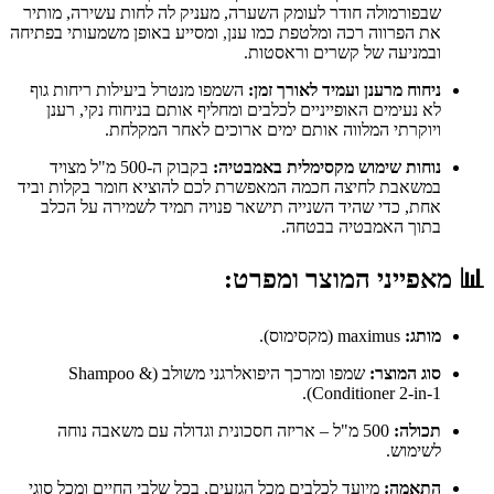
שבפורמולה חודר לעומק השערה, מעניק לה לחות עשירה, מותיר
את הפרווה רכה ומלטפת כמו ענן, ומסייע באופן משמעותי בפתיחה
ובמניעה של קשרים וראסטות.
ניחוח מרענן ועמיד לאורך זמן:
השמפו מנטרל ביעילות ריחות גוף
לא נעימים האופייניים לכלבים ומחליף אותם בניחוח נקי, רענן
ויוקרתי המלווה אותם ימים ארוכים לאחר המקלחת.
נוחות שימוש מקסימלית באמבטיה:
בקבוק ה-500 מ"ל מצויד
במשאבת לחיצה חכמה המאפשרת לכם להוציא חומר בקלות וביד
אחת, כדי שהיד השנייה תישאר פנויה תמיד לשמירה על הכלב
בתוך האמבטיה בבטחה.
📊
מאפייני המוצר ומפרט:
מותג:
maximus (מקסימוס).
סוג המוצר:
שמפו ומרכך היפואלרגני משולב (Shampoo &
Conditioner 2-in-1).
תכולה:
500 מ"ל – אריזה חסכונית וגדולה עם משאבה נוחה
לשימוש.
התאמה:
מיועד לכלבים מכל הגזעים, בכל שלבי החיים ומכל סוגי