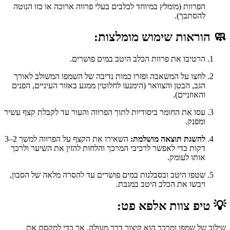
הפרוות (מומלץ במיוחד לכלבים בעלי פרווה ארוכה או כזו הנוטה
להסתבך).
🧼
הוראות שימוש מומלצות:
הרטיבו את פרוות הכלב היטב במים פושרים.
לחצו על המשאבה ופזרו כמות נדיבה של השמפו המשולב לאורך
הגב, הבטן והצוואר (הימנעו לחלוטין ממגע באזור העיניים, הפנים
והאוזניים).
עסו את החומר ביסודיות לתוך הפרווה והעור עד לקבלת קצף עשיר
ומפנק.
להשגת תוצאה מושלמת:
השאירו את הקצף על הפרווה למשך 2–3
דקות כדי לאפשר לרכיבי המרכך והלחות להזין את השיער ולרכך
אותו לעומק.
שטפו היטב ובסבלנות במים פושרים עד להסרה מלאה של הסבון,
ויבשו את הכלב היטב במגבת.
💡
טיפ צוות אלפא פט:
שילוב של שמפו ומרכך הוא קיצור דרך מעולה, אך כדי למקסם את