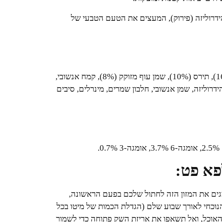
ידרוליזה (פירוק), המעצים את הטעם הטבעי של
חלבון עוף מיובש (30%), קמח חיטה (22%), אורז באלדו (16%), תירס (10%), שמן עוף מזוקק (8%), קמח אנשובי,
שעבר הידרוליזה, שמן אנשובי, חלבון שמרים, מינרלים, סיבים
פא פט:
גים את המזון הזה לחתול שלכם בפעם הראשונה,
הנוכחי לאורך שבוע שלם (הגדלת הכמות של מיטו בכל
 האוכל, ואל תשאפו את אריזת השק פתוחה כדי לשמור