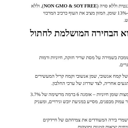
ית וללא סויה (
NON GMO & SOY FREE
), וללא
). עם 29% חלבון ו-13% שומן, המזון מציב את העוף כרכיב המרכזי
ש.
מיטו MITO עוף הוא הבחירה המושלמת לחתול
מכת בשמירה על מסת שריר חזקה, חיוניות ורמות
רים.
 של קמח אנשובי, שמן אנשובי וקמח קריל המעשירים
ים אחריה, לצד שדרוג של ערכי החלבון.
מועשר בחומצות שומן חיוניות – אומגה 6 ברמה מרשימה של 3.7%
ה מזין את העור עמוק מבפנים, מסייע במניעת יובש וגירויים, ומעניק
ושמרי בירה המעודדים את צמיחתם של חיידקים
יחים יציאות קטנות ומוצקות.