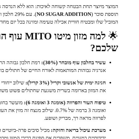
המוצר מיוצר תחת הבטחה קשוחה לאיכות: הוא ללא הנדסה גנט
תוספת סוכר (
NO SUGAR ADDITION
המוביל שלו ומבטיח חוויית אכילה טעימה ומזינה בכל יום מחד
🌟
למה מזון 
שלכם?
עשיר בחלבון עוף מובחר (30%):
רמת חלבון גבוהה התו
אנרגיה גבוהות המותאמות לאורח החיים של חתולים בוג
חגיגה ימית של אנשובי וקריל (3% קריל):
שילוב ייחודי
את המזון בארומה בשרית משגעת שחתולים פשוט משתגע
טיפוח העור והפרווה (אומגה 3 ואומגה 6):
ואומגה 3 ברמה של 0.7%. שילוב מנצח ז
לפרווה מראה רך, מבריק ושופע.
מערכת עיכול בריאה וחזקה:
מכיל סיבים פרה-ביוטיים 
ידידותיים במעיים, משפרים את ספיגת רכיבי המזון ומבט