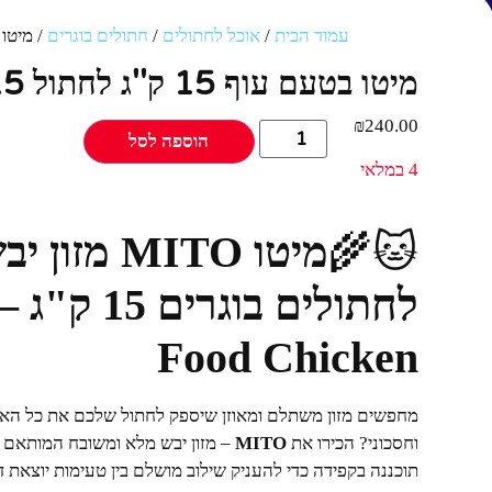
עמוד הבית
/
אוכל לחתולים
/
חתולים בוגרים
/ מיטו בטעם עוף 5
מיטו בטעם עוף 15 ק''ג לחתול MITO 15 קילוגרם
₪
240.00
הוספה לסל
4 במלאי
🐱🌾
מיטו MITO 
Food Chicken
מחפשים מזון משתלם ומאוזן שיספק לחתול שלכם את כל האנר
וחסכוני? הכירו את
MITO
– מזון יבש מלא ומשובח המותאם ב
תוכננה בקפידה כדי להעניק שילוב מושלם בין טעימות יוצאת ד