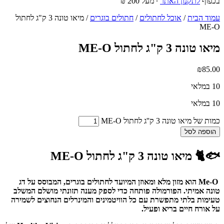
בכפוף
לתקנון האתר
∙ מעל 200 ₪
עמוד הבית
/
אוכל לחתולים
/
חתולים בוגרים
/ מיאו טונה 3 ק"ג לחתול
ME-O
מיאו טונה 3 ק"ג לחתול ME-O
₪
85.00
10 במלאי
10 במלאי
כמות של מיאו טונה 3 ק''ג לחתול ME-O
הוספה לסל
🐟🐈 מיאו טונה 3 ק"ג לחתול ME-O
Me-O הוא מזון מלא ומאוזן המיועד לחתולים בוגרים, המבוסס על דג
טונה אמיתי. הפורמולה פותחה כדי לספק מענה תזונתי מושלם המשלב
טעימות בלתי מתפשרת עם כל הוויטמינים והמינרלים הנחוצים לשמירה
על אורח חיים בריא ופעיל.