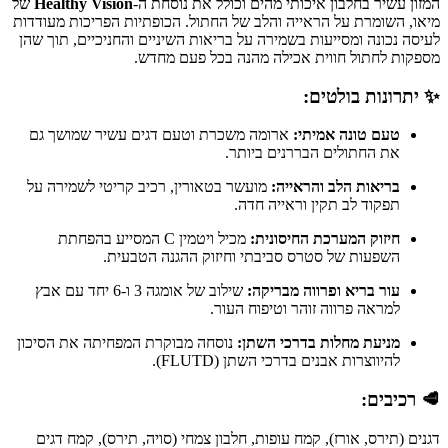
המזון עשיר בחלבון איכותי מהים וכולל את נוסחת ה-
Healthy Vision
של
מיאו, השומרת על הראייה והלב של החתול. הכופתיות הפריכות מעודדות
לעיסה נכונה ומסייעות בשמירה על בריאות השיניים והחניכיים, תוך שהן
מספקות לחתול חווית אכילה מהנה בכל פעם מחדש.
✨ יתרונות בולטים:
טעם טונה אמיתי:
ארומה משכרת וטעם דגים עשיר שמושך גם
את החתולים הבררנים ביותר.
בריאות הלב והראייה:
מועשר בטאורין, רכיב קריטי לשמירה על
תפקוד לב תקין וראייה חדה.
חיזוק המערכת החיסונית:
מכיל ויטמין C המסייע בהפחתת
השפעות של סטרס סביבתי וחיזוק ההגנה הטבעית.
עור בריא ופרווה מבריקה:
שילוב של אומגה 3 ו-6 יחד עם אבץ
למראה פרווה זוהר וטיפוח העור.
מניעת מחלות בדרכי השתן:
נוסחה מבוקרת המפחיתה את הסיכון
להיווצרות אבנים בדרכי השתן (FLUTD).
🥩 רכיבים:
דגנים (תירס, אורז), קמח עופות, חלבון צמחי (סויה, תירס), קמח דגים