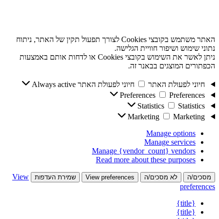
האתר משתמש בקובצי Cookies לצורך תפעול תקין של האתר, ניתוח
נתוני שימוש ושיפור חוויית הגלישה.
ניתן לאשר את השימוש בקובצי Cookies או לדחות אותם באמצעות
הכפתורים המוצגים בבאנר זה.
חיוני לפעולת האתר
חיוני לפעולת האתר
Always active
Preferences
Preferences
Statistics
Statistics
Marketing
Marketing
Manage options
Manage services
Manage {vendor_count} vendors
Read more about these purposes
View
מסכים/ה
לא מסכים/ה
View preferences
שמירת העדפות
preferences
{title}
{title}