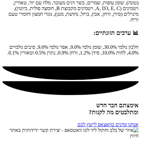
(טונה), שומן עופות, שמרים, בשר דגים מעובד, מלח עם יוד, טאורין,
ויטמינים (A, D3, E, C, ויטמינים מקבוצת B, חומצה פולית, ביוטין),
מינרלים (סידן, זרחן, אבץ, ברזל, נחושת, מנגן), נוגדי חמצון וחומרי טעם
וריח.
📊 ערכים תזונתיים:
חלבון גולמי 30.0%, שומן גולמי 9.0%, אפר גולמי 9.0%, סיבים גולמיים
4.0%, לחות 10.0%, סידן 1.2%, זרחן 0.9%, נתרן 0.5% וטאורין 0.1%.
אימצתם חבר חדש
ומתלבטים מה לקנות?
אנחנו זמינים בוואצאפ לייעץ לכם