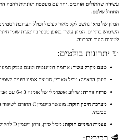
עשירה שחתולים אוהבים, יחד עם מעטפת תזונתית רחבה התומ
החתול שלכם.
המזון של מיאו נחשב לקל מאוד לעיכול וכולל תערובת ויטמיני
השימוש בדגי ים, המזון עשיר באופן טבעי בחומצות שומן חיונ
לטיפוח העור והפרווה.
✨ יתרונות בולטים:
טעם מקרל עשיר:
ארומה דומיננטית וטעם עמוק המעוד
חיזוק הראייה:
מכיל טאורין, חומצת אמינו חיונית לשמי
פרווה זוהרת:
שילוב אופטימלי של אומגה 3 ו-6 עם אבץ לשמירה על עור בריא ופרווה רכה ומבריקה.
מערכת חיסון חזקה:
מועשר בויטמין C הת
סביבתי.
עצמות ושיניים חזקות:
מכיל סידן, זרחן וויטמין D לחיזוק השלד ושמירה על בריאות השן.
🥩 רכיבים: