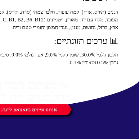
דגנים (תירס, אורז), קמח עופות, חלבון צמחי (סויה, תירס), 
אבץ, ברזל, נחושת, מנגן), נוגדי חמצון וחומרי טעם וריח.
📊 ערכים תזונתיים:
נתרן 0.5% וטאורין 0.1%.
אימצתם חבר 
ומתלבטים מה לק
אנחנו זמינים בוואצאפ לייעץ 