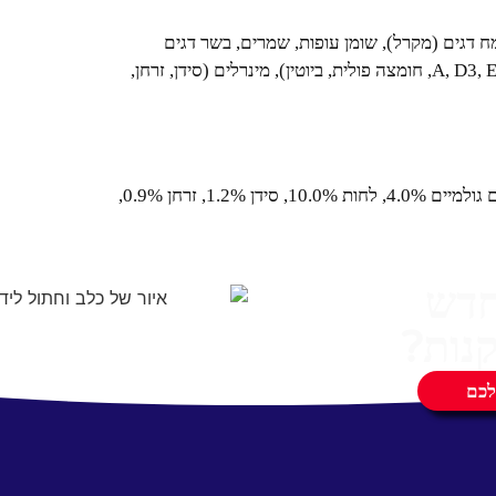
קמח דגים (מקרל), שומן עופות, שמרים, בשר דגים
מעובד, מלח עם יוד, טאורין, ויטמינים (A, D3, E, C, B1, B2, B6, B12, חומצה פולית, ביוטין), מינרלים (סידן, זרחן,
חלבון גולמי 30.0%, שומן גולמי 9.0%, אפר גולמי 9.0%, סיבים גולמיים 4.0%, לחות 10.0%, סידן 1.2%, זרחן 0.9%,
חדש
נות?
לכם