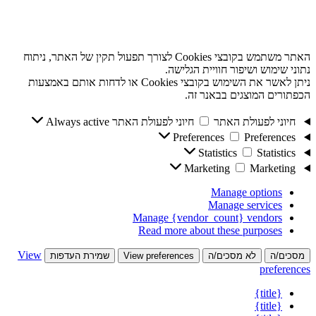
האתר משתמש בקובצי Cookies לצורך תפעול תקין של האתר, ניתוח
נתוני שימוש ושיפור חוויית הגלישה.
ניתן לאשר את השימוש בקובצי Cookies או לדחות אותם באמצעות
הכפתורים המוצגים בבאנר זה.
חיוני לפעולת האתר
חיוני לפעולת האתר
Always active
Preferences
Preferences
Statistics
Statistics
Marketing
Marketing
Manage options
Manage services
Manage {vendor_count} vendors
Read more about these purposes
View
מסכים/ה
לא מסכים/ה
View preferences
שמירת העדפות
preferences
{title}
{title}