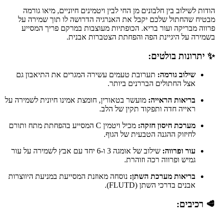
הודות לשילוב בין חלבונים מן החי לבין ויטמינים חיוניים, מיאו גורמה
מבטיח שהחתול שלכם יקבל את האנרגיה הדרושה לו תוך שמירה על
פרווה מבריקה ועור בריא. הכופתיות מעוצבות במרקם פריך המסייע
בשמירה על היגיינת הפה והפחתת הצטברות אבנית.
✨ יתרונות בולטים:
שילוב גורמה:
תערובת טעמים עשירה המגרים את התיאבון גם
אצל החתולים הבררנים ביותר.
בריאות הראייה:
מועשר בטאורין, חומצת אמינו חיונית לשמירה על
ראייה חדה ותפקוד תקין של הלב.
מערכת חיסון חזקה:
מכיל ויטמין C המסייע בהפחתת מתח ותורם
לחיזוק ההגנה הטבעית של הגוף.
עור ופרווה:
שילוב של אומגה 3 ו-6 יחד עם אבץ לשמירה על עור
גמיש ופרווה רכה וזוהרת.
בריאות מערכת השתן:
נוסחה מאוזנת המסייעת במניעת היווצרות
אבנים בדרכי השתן (FLUTD).
🥩 רכיבים: