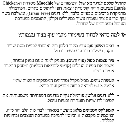
לחתול שלכם לגרגר מאושר!
השימורים של
Moochie
מסדרת ה-Chicken
Entrée מציעים חוויה קולינרית יוצאת דופן לחתולים בוגרים. הפורמולה
מתמקדת ברכיבים טבעיים בלבד, ללא דגנים (Grain-Free), ומשלבת בשר
עוף טרי עם ציר עצמות עשיר במינרלים וקולגן, התומכים במערכת
העיכול ובמפרקים של החתול.
✨ למה כדאי לבחור בשימורי מוצ'י עוף בציר עצמות?
רכיב ראשון עוף טרי
: מקור חלבון רזה ואיכותי לבניית מסת שריר
חזקה, בשילוב כבד עוף עשיר בברזל.
ציר עצמות כפול (עוף ודגים)
: מעניק למנה טעם עמוק ומפתה,
משפר את ספיגת הנוזלים (קריטי לבריאות הכליות) ומספק חומצות
אמינו חיוניות.
העשרה מהים
: מכיל מקרל וסרדינים המספקים חומצות שומן
אומגה 3 ו-6 למראה פרווה מבריק ועור בריא.
ללא דגנים וגלוטן
: פורמולה נקייה מדגנים המפחיתה משמעותית את
הסיכון לרגישויות תזונתיות ובעיות עיכול.
קומפלקס ויטמינים מלא
: מועשר בטאורין לבריאות הלב והראייה,
ובויטמינים מקבוצת B וביוטין לתמיכה במערכת העצבים ובחיוניות
הכללית.