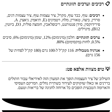
📋 רכיבים וערכים תזונתיים
רכיבים
: עוף, כבד עוף, מקרל, ציר עצמות עוף, ציר עצמות דגים,
סרדין, ביצה, טאורין, מלח, ויטמינים (E, תיאמין, ניאצין, A,
פירידוקסין, סידן פנטותנט, ריבופלאבין, חומצה פולית, D3, ביוטין,
B12), מינרלים.
ערכים תזונתיים
: חלבון (מינימום) 12%, שומן (מינימום) 6%, סיבים
0.5%, לחות (מקסימום) 80%.
אנרגיה מטבולית
: 116 קק"ל ל-100 גרם (180 קק"ל לפחית של
156 גרם).
💡 טיפ מצוות אלפא פט:
השילוב של ציר העצמות הופך את המעדן הזה לאידיאלי עבור חתולים
בררנים או כאלו שזקוקים לעידוד בשתיית נוזלים. המרקם העסיסי
והארומה הטבעית הופכים כל ארוחה לחגיגה של בריאות וטעם.