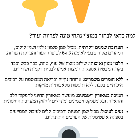
למה כדאי לבחור במוצ'י נתחי טונה לפרווה ועור?
תערובת שמנים יוקרתית
: מכיל שמן סלמון גולמי ושמן קוקוס,
המהווים מקור טבעי לאומגה 3 ו-6 לטיפוח העור והברקת הפרווה.
חלבון מגוון ואיכותי
: שילוב מנצח של עוף, טונה, כבד כבש וכבד
בקר, המבטיח אספקת חומצות אמינו לבניית רקמות ושרירים.
ללא חומרים משמרים
: ארוחה נקייה ובריאה המבוססת על רכיבים
איכותיים בלבד, ללא תוספות מלאכותיות מזיקות.
תמיכה בטאורין וויטמינים
: מועשר בטאורין החיוני לתפקוד הלב
והראייה, ובקומפלקס ויטמינים ומינרלים לחיזוק המערכת החיסונית.
נעים לעיכול
: מכיל שמן חמניות ורכיבים קלים לעיכול המסייעים
בספיגה אופטימלית של הערכים התזונתיים.